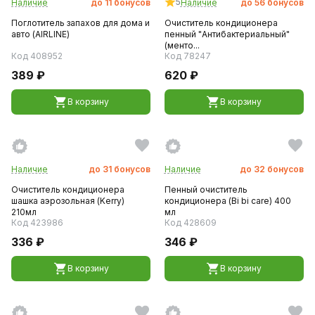
5
Наличие
до
11
бонусов
Наличие
до
56
бонусов
Поглотитель запахов для дома и
Очиститель кондиционера
авто (AIRLINE)
пенный "Антибактериальный"
(менто...
Код 408952
Код 78247
389 ₽
620 ₽
В корзину
В корзину
Наличие
до
31
бонусов
Наличие
до
32
бонусов
Очиститель кондиционера
Пенный очиститель
шашка аэрозольная (Kerry)
кондиционера (Bi bi care) 400
210мл
мл
Код 423986
Код 428609
336 ₽
346 ₽
В корзину
В корзину