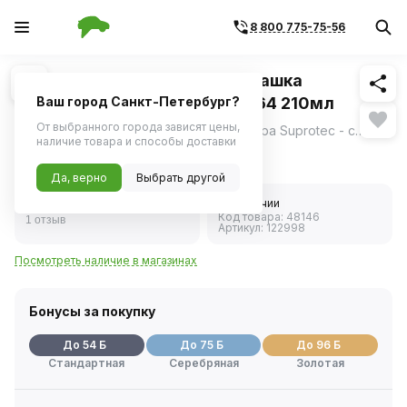
8 800 775-75-56
Похожие
1
/
5
Очиститель кондиционера шашка
аэрозольная (Suprotec) SA-364 210мл
Ваш город Санкт-Петербург?
От выбранного города зависят цены,
Очиститель вентиляции и кондиционера Suprotec - средство, которое уничтожает инфекционные загрязнения в системе вентиляции автомобиля: бактерии и грибки.
ещё
наличие товара и способы доставки
1 066 ₽
Да, верно
Выбрать другой
5.0
В наличии
Код товара:
48146
1 отзыв
Артикул:
122998
Посмотреть наличие в магазинах
Бонусы за покупку
До 54 Б
До 75 Б
До 96 Б
Стандартная
Серебряная
Золотая