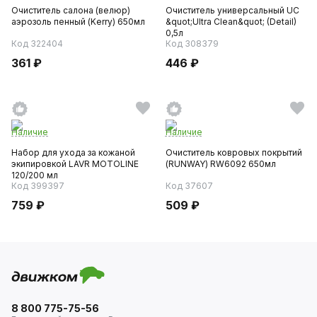
Очиститель салона (велюр)
Очиститель универсальный UC
аэрозоль пенный (Kerry) 650мл
&quot;Ultra Clean&quot; (Detail)
0,5л
Код 322404
Код 308379
361 ₽
446 ₽
Наличие
Наличие
Набор для ухода за кожаной
Очиститель ковровых покрытий
экипировкой LAVR MOTOLINE
(RUNWAY) RW6092 650мл
120/200 мл
Код 399397
Код 37607
759 ₽
509 ₽
8 800 775-75-56