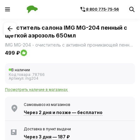
8 800 775-75-56
1
/
1
Очиститель салона IMG MG-204 пенный с
щеткой аэрозоль 650мл
IMG MG-204 - очиститель с активной проникающей пенной формулой, разработанный для бережной очистки тканевых и ковровых покрытий обивки салона автомобилей.
499 ₽
В наличии
Код товара:
78766
Артикул:
mg204
Посмотреть наличие в магазинах
Самовывоз из магазинов
Через 2 дня
и позже — бесплатно
Доставка в пункт выдачи
Через 3 дня
—
187 ₽