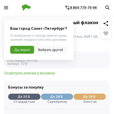
8 800 775-75-56
Похожие
1
/
1
Очиститель стекол абразивный флакон
180мл (ВМП-АВТО)
Ваш город Санкт-Петербург?
От выбранного города зависят цены,
Профессиональный абразивный очиститель ВМП‑АВТО (7215) предназначен для глубокой очистки автомобильных стёкол от стойких загрязнений.
ещё
наличие товара и способы доставки
391 ₽
Да, верно
Выбрать другой
В наличии
Код товара:
451736
Артикул:
7215
Посмотреть наличие в магазинах
Бонусы за покупку
До 20 Б
До 28 Б
До 36 Б
Стандартная
Серебряная
Золотая