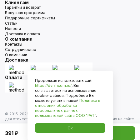
Клиентам
Гарантии и возврат
Бонусная программа
Подарочные сертификаты
Статьи
Новости
Доставка и оплата
О компании
Контакты
Сотрудничество
О компании
Доставка
Оплата
Продолжая использовать сайт
https://dvizhcom.ru/
, Вы
соглашаетесь на использование
cookie-файлов. Подробнее Вы
можете узнать в нашей
Политике в
отношении обработки
персональных данных
© 2015–
2026
Движком — сеть магазинов автозапчастей
пользователей сайта
ООО "РАТ"
.
для отечественных автомобилей и иномарок. Информация на сайте
носит исключительно информационный характер и не является
Ок
публичной офертой, определяемой положениями
391 ₽
Добавить в корзину
ст. 437 Гражданского кодекса РФ. Все права защищены.