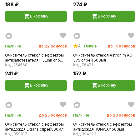
188 ₽
274 ₽
В корзину
В корзину
4
Наличие
до
22
бонусов
Наличие
до
14
бонусов
Очиститель стекол с эффектом
Очиститель стекол Astrohim AC-
антизапотевателя FILLinn спр...
375 спрей 500мл
Код 254568
Код 76471
241 ₽
152 ₽
В корзину
В корзину
Наличие
до
25
бонусов
Наличие
до
23
бонусов
Очиститель стекол с эффектом
Очиститель стекол с эффектом
антидождя Eltrans спрей500мл
антидождя RUNWAY 500мл
Код 359187
Код 394273