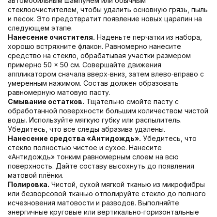
автомобильным шампунем или обычным
стеклоочистителем, чтобы удалить основную грязь, пыль
и песок. Это предотвратит появление новых царапин на
следующем этапе.
Нанесение очистителя.
Наденьте перчатки из набора,
хорошо встряхните флакон. Равномерно нанесите
средство на стекло, обрабатывая участки размером
примерно 50 × 50 см. Совершайте движения
аппликатором сначала вверх‑вниз, затем влево‑вправо с
умеренным нажимом. Состав должен образовать
равномерную матовую пасту.
Смывание остатков.
Тщательно смойте пасту с
обработанной поверхности большим количеством чистой
воды. Используйте мягкую губку или распылитель.
Убедитесь, что все следы абразива удалены.
Нанесение средства «Антидождь».
Убедитесь, что
стекло полностью чистое и сухое. Нанесите
«Антидождь» тонким равномерным слоем на всю
поверхность. Дайте составу высохнуть до появления
матовой плёнки.
Полировка.
Чистой, сухой мягкой тканью из микрофибры
или безворсовой тканью отполируйте стекло до полного
исчезновения матовости и разводов. Выполняйте
энергичные круговые или вертикально‑горизонтальные