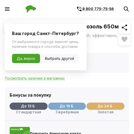
8 800 775-75-56
Похожие
1
/
1
Очиститель стекол Kerry аэрозоль 650мл
Ваш город Санкт-Петербург?
Очиститель стекол Kerry KR-922 &mdash; эффективное средство для профессиональной очистки стеклянных поверхностей.
ещё
От выбранного города зависят цены,
258 ₽
наличие товара и способы доставки
Да, верно
Выбрать другой
В наличии
Код товара:
430101
Артикул:
kr922
Посмотреть наличие в магазинах
Бонусы за покупку
До 13 Б
До 19 Б
До 24 Б
Стандартная
Серебряная
Золотая
Получить бонусную карту