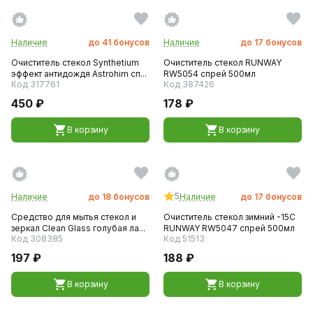
Наличие
до
41
бонусов
Наличие
до
17
бонусов
Очиститель стекол Synthetium
Очиститель стекол RUNWAY
эффект антидождя Astrohim сп...
RW5054 спрей 500мл
Код 317761
Код 387426
450 ₽
178 ₽
В корзину
В корзину
5
Наличие
до
18
бонусов
Наличие
до
17
бонусов
Средство для мытья стекол и
Очиститель стекол зимний -15C
зеркал Clean Glass голубая ла...
RUNWAY RW5047 спрей 500мл
Код 308385
Код 51513
197 ₽
188 ₽
В корзину
В корзину