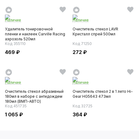
Наличие
Наличие
Удалитель тонировочной
Очиститель стекол LAVR
пленки и наклеек Carville Racing
Кристалл спрей 500мл
аэрозоль 520мл
Код 355110
Код 71250
469 ₽
272 ₽
Наличие
Наличие
Очиститель стекол абразивный
Очиститель стекол 2 в 1 лето Hi-
180мл в наборе с антидождем
Gear HG5643 473мл
180мл (ВМП-АВТО)
Код 451735
Код 32725
1 065 ₽
364 ₽