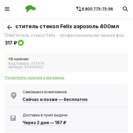
8 800 775-75-56
1
/
1
Очиститель стекол Felix аэрозоль 400мл
Очиститель стекол Felix - профессиональная пенная формула быстро и эффективно удаляет все виды загрязнений.
317 ₽
В наличии
Код товара:
377474
Артикул:
411040002
Посмотреть наличие в магазинах
Самовывоз из магазинов
Сейчас
и позже — бесплатно
Доставка в пункт выдачи
Через 2 дня
—
187 ₽