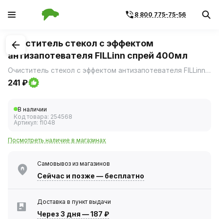
8 800 775-75-56
1
/
1
Очиститель стекол с эффектом
антизапотевателя FILLinn спрей 400мл
Очиститель стекол с эффектом антизапотевателя FILLinn создает на поверхности антистатический слой, который препятствует образованию загрязнений.
241 ₽
В наличии
Код товара:
254568
Артикул:
fl048
Посмотреть наличие в магазинах
Самовывоз из магазинов
Сейчас
и позже — бесплатно
Доставка в пункт выдачи
Через 3 дня
—
187 ₽