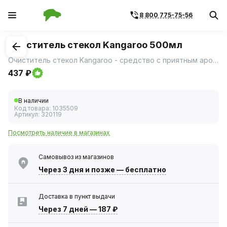
8 800 775-75-56
1
/
1
Очиститель стекол Kangaroo 500мл
Очиститель стекол Kangaroo - средство с приятным ароматом апельсина легко растворяет жировую пленку на поверхности стекол и зеркал и эффективно очищает их от загрязнений.
437 ₽
В наличии
Код товара:
1035509
Артикул:
320119
Посмотреть наличие в магазинах
Самовывоз из магазинов
Через 3 дня
и позже — бесплатно
Доставка в пункт выдачи
Через 7 дней
—
187 ₽