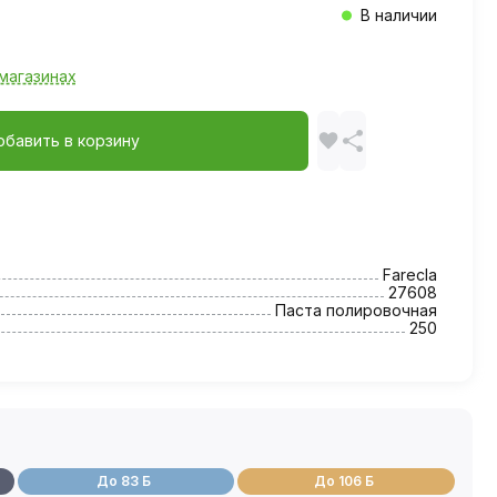
В наличии
магазинах
обавить в корзину
Farecla
27608
Паста полировочная
250
До 83 Б
До 106 Б