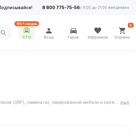
Подписывайся!
8 800 775-75-56
с 9:00 до 21:00 ежедневно
4%+ скидка
0
СТО
Вход
Гараж
Избранное
Корзина
Полировочная паста, используется на большинстве лакокрасочных покрытий и на стеклянном волокне, укрепленным пластиком (GRP), ламинатах, лакированной мебели и свежеокрашенных поверхностях.
ещё