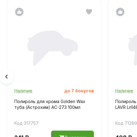
Наличие
до
7
бонусов
Наличие
Полироль для хрома Golden Wax
Полироль
туба (Астрохим) АС-273 100мл
LAVR Ln14
Код 317757
Код 71289