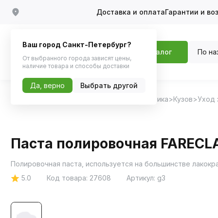
Доставка и оплата
Гарантии и во
Ваш город Санкт-Петербург?
По на
Каталог
От выбранного города зависят цены,
наличие товара и способы доставки
Да, верно
Выбрать другой
Главная
Каталог
Автохимия, Автокосметика
Кузов
Уход 
Паста полировочная FARECLA
5.0
Код товара:
27608
Артикул:
g3