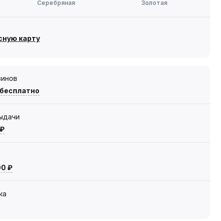
Серебряная
Золотая
сную карту
зинов
 бесплатно
выдачи
 ₽
00 ₽
ка