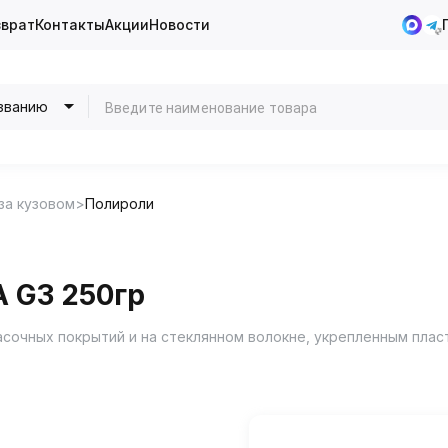
зврат
Контакты
Акции
Новости
званию
за кузовом
Полироли
 G3 250гр