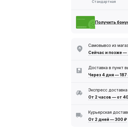
Стандартная
Получить бону
Самовывоз из мага
Сейчас
и позже —
Доставка в пункт 
Через 4 дня
—
187
Экспресс доставка
От 2 часов
—
от 4
Курьерская достав
От 2 дней
—
300 ₽