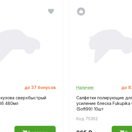
до
37
бонусов
Наличие
до
8
 кузова сверхбыстрый
Салфетки полирующие для
86 480мл
усиление блеска Fukupika 
(Soft99) 10шт
Код 75362