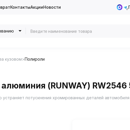
зврат
Контакты
Акции
Новости
званию
за кузовом
Полироли
и алюминия (RUNWAY) RW2546