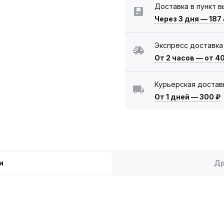
Доставка в пункт 
Через 3 дня
—
187
Экспресс доставка
От 2 часов
—
от 4
Курьерская достав
От 1 дней
—
300 ₽
и
Др