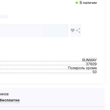
В наличии
RUNWAY
37609
Полироль хрома
50
зинов
 бесплатно