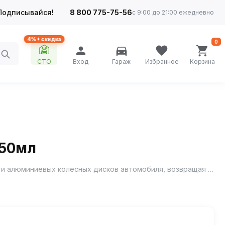
Подписывайся!
8 800 775-75-56
с 9:00 до 21:00 ежедневно
4%+ скидка
0
СТО
Вход
Гараж
Избранное
Корзина
 50мл
Полироль хрома и алюминия RUNWAY - быстро и эффективно устраняет потускнения хромированных деталей автомобиля и алюминиевых колесных дисков автомобиля, возвращая им первоначальный блеск.