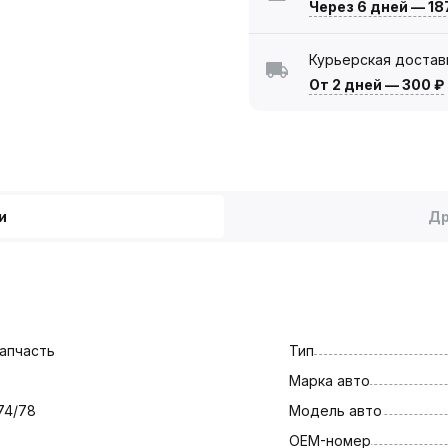
Через 6 дней
—
18
Курьерская достав
От 2 дней
—
300 ₽
и
Др
апчасть
Тип
Марка авто
74/78
Модель авто
OEM-номер