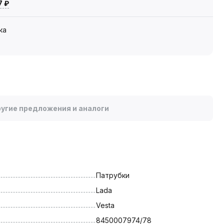
7 ₽
ка
угие предложения и аналоги
Патрубки
Lada
Vesta
8450007974/78