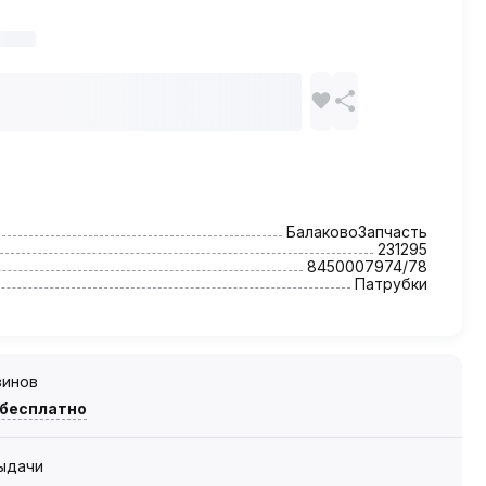
БалаковоЗапчасть
231295
8450007974/78
Патрубки
зинов
 бесплатно
выдачи