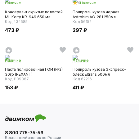
4
Наличие
Наличие
Консервант скрытых полостей
Полироль кузова черная
ML Kerry KR-949 650 мл
Astrohim AC-281 250мл
Код 434585
Код 56152
473 ₽
297 ₽
Наличие
Наличие
Паста полировочная ГОИ (№2)
Полироль кузова Экспресс-
30гр (REXANT)
блеск Eltrans 500мл
Код 1109367
Код 62216
153 ₽
411 ₽
8 800 775-75-56
Бесплатный звонок по России