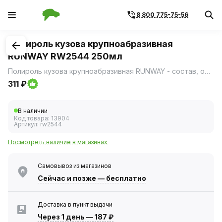
8 800 775-75-56
1
/
1
Полироль кузова крупноабразивная
RUNWAY RW2544 250мл
Полироль кузова крупноабразивная RUNWAY - состав, обладающий абразивными свойствами, предназначенный для удаления глубоких рисок и царапин, для снятия сильно окисленного или помутневшего верхнего слоя краски.
311 ₽
В наличии
Код товара:
13904
Артикул:
rw2544
Посмотреть наличие в магазинах
Самовывоз из магазинов
Сейчас
и позже — бесплатно
Доставка в пункт выдачи
Через 1 день
—
187 ₽