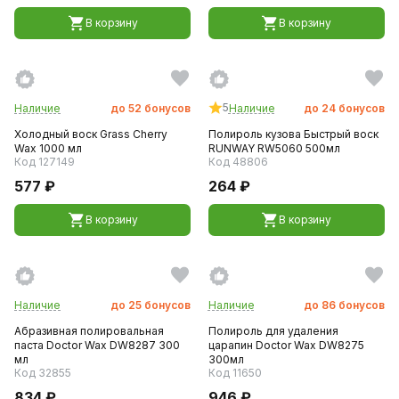
В корзину
В корзину
5
Наличие
до
52
бонусов
Наличие
до
24
бонусов
Холодный воск Grass Cherry
Полироль кузова Быстрый воск
Wax 1000 мл
RUNWAY RW5060 500мл
Код 127149
Код 48806
577 ₽
264 ₽
В корзину
В корзину
Наличие
до
25
бонусов
Наличие
до
86
бонусов
Абразивная полировальная
Полироль для удаления
паста Doctor Wax DW8287 300
царапин Doctor Wax DW8275
мл
300мл
Код 32855
Код 11650
834 ₽
946 ₽