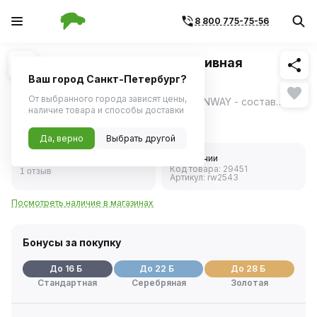
8 800 775-75-56
Похожие
1
/
1
Полироль кузова мелкоабразивная
(RUNWAY) RW2543 250мл
Ваш город Санкт-Петербург?
От выбранного города зависят цены,
Полироль кузова мелкоабразивная RUNWAY - состав, предназначенный для удаления дефектов лакокрасочного покрытия в виде царапин, рисок, окислившегося поверхностного слоя краски, въевшихся следов от насекомых, древесной смолы, пигментированных участков краски.
ещё
наличие товара и способы доставки
303 ₽
Да, верно
Выбрать другой
5.0
В наличии
Код товара:
29451
1 отзыв
Артикул:
rw2543
Посмотреть наличие в магазинах
Бонусы за покупку
До 16 Б
До 22 Б
До 28 Б
Стандартная
Серебряная
Золотая