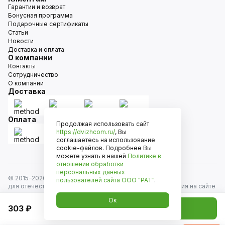
Гарантии и возврат
Бонусная программа
Подарочные сертификаты
Статьи
Новости
Доставка и оплата
О компании
Контакты
Сотрудничество
О компании
Доставка
Оплата
Продолжая использовать сайт
https://dvizhcom.ru/
, Вы
соглашаетесь на использование
cookie-файлов. Подробнее Вы
можете узнать в нашей
Политике в
отношении обработки
персональных данных
© 2015–
2026
Движком — сеть магазинов автозапчастей
пользователей сайта
ООО "РАТ"
.
для отечественных автомобилей и иномарок. Информация на сайте
носит исключительно информационный характер и не является
Ок
публичной офертой, определяемой положениями
303 ₽
Добавить в корзину
ст. 437 Гражданского кодекса РФ. Все права защищены.