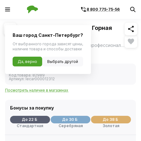
8 800 775-75-56
Похожие
1
/
2
Полироль пластика аэрозоль Горная
свежесть LECAR 335мл
Ваш город Санкт-Петербург?
От выбранного города зависят цены,
Полироль пластика аэрозоль LECAR - профессиональное средство для ухода за пластиковыми элементами интерьера автомобиля, которое восстанавливает первоначальный вид и обеспечивает защиту от выгорания.
ещё
наличие товара и способы доставки
422 ₽
Да, верно
Выбрать другой
В наличии
Код товара:
82989
Артикул:
lecar000012312
Посмотреть наличие в магазинах
Бонусы за покупку
До 22 Б
До 30 Б
До 38 Б
Стандартная
Серебряная
Золотая