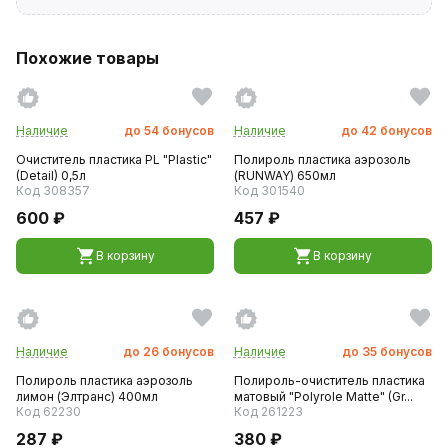
Похожие товары
Наличие
до
54
бонусов
Наличие
до
42
бонусов
Очиститель пластика PL "Plastic"
Полироль пластика аэрозоль
(Detail) 0,5л
(RUNWAY) 650мл
Код 308357
Код 301540
600 ₽
457 ₽
В корзину
В корзину
Наличие
до
26
бонусов
Наличие
до
35
бонусов
Полироль пластика аэрозоль
Полироль-очиститель пластика
лимон (Элтранс) 400мл
матовый "Polyrole Matte" (Gr...
Код 62230
Код 261223
287 ₽
380 ₽