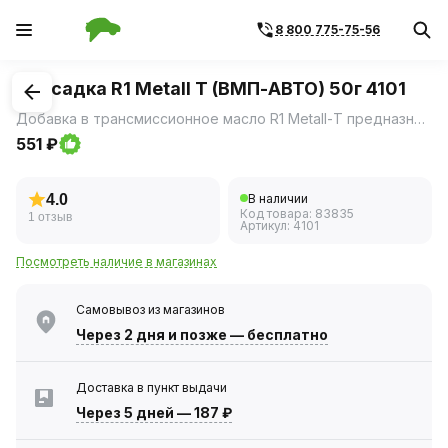
8 800 775-75-56
1
/
3
Присадка R1 Metall T (ВМП-АВТО) 50г 4101
Добавка в трансмиссионное масло R1 Metall-Т предназначена для профилактики износа и восстановления механических трансмиссий.
551 ₽
4.0
В наличии
Код товара:
83835
1 отзыв
Артикул:
4101
Посмотреть наличие в магазинах
Самовывоз из магазинов
Через 2 дня
и позже — бесплатно
Доставка в пункт выдачи
Через 5 дней
—
187 ₽