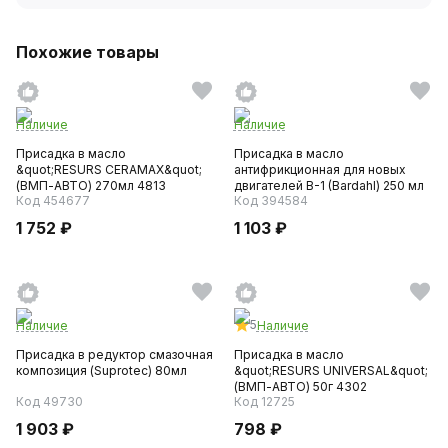
Похожие товары
Наличие
Наличие
Присадка в масло
Присадка в масло
&quot;RESURS CERAMAX&quot;
антифрикционная для новых
(ВМП-АВТО) 270мл 4813
двигателей B-1 (Bardahl) 250 мл
Код 454677
Код 394584
1 752 ₽
1 103 ₽
5
Наличие
Наличие
Присадка в редуктор смазочная
Присадка в масло
композиция (Suprotec) 80мл
&quot;RESURS UNIVERSAL&quot;
(ВМП-АВТО) 50г 4302
Код 49730
Код 12725
1 903 ₽
798 ₽