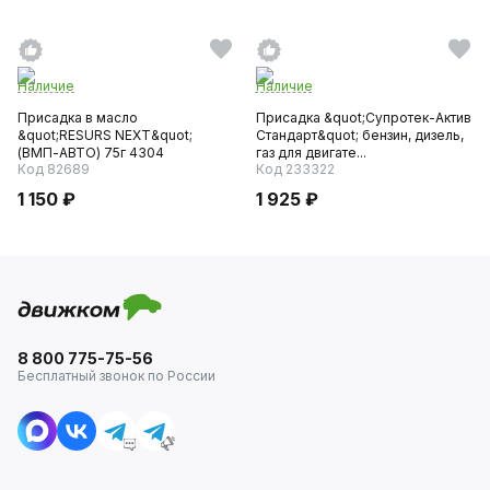
Наличие
Наличие
Присадка в масло
Присадка &quot;Супротек-Актив
&quot;RESURS NEXT&quot;
Стандарт&quot; бензин, дизель,
(ВМП-АВТО) 75г 4304
газ для двигате...
Код 82689
Код 233322
1 150 ₽
1 925 ₽
8 800 775-75-56
Бесплатный звонок по России