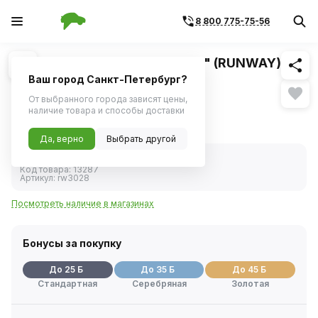
8 800 775-75-56
Похожие
1
/
1
Присадка в масло "Антидым" (RUNWAY)
RW3028 300мл
Ваш город Санкт-Петербург?
От выбранного города зависят цены,
Устраняет дымление двигателя.
наличие товара и способы доставки
491 ₽
Да, верно
Выбрать другой
В наличии
Код товара:
13287
Артикул:
rw3028
Посмотреть наличие в магазинах
Бонусы за покупку
До 25 Б
До 35 Б
До 45 Б
Стандартная
Серебряная
Золотая