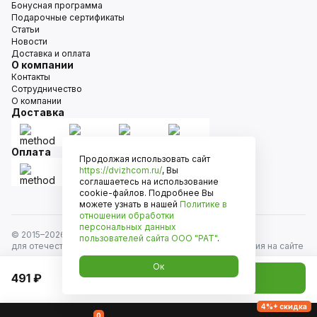
Бонусная программа
Подарочные сертификаты
Статьи
Новости
Доставка и оплата
О компании
Контакты
Сотрудничество
О компании
Доставка
Оплата
Продолжая использовать сайт
https://dvizhcom.ru/
, Вы
соглашаетесь на использование
cookie-файлов. Подробнее Вы
можете узнать в нашей
Политике в
отношении обработки
персональных данных
© 2015–
2026
Движком — сеть магазинов автозапчастей
пользователей сайта
ООО "РАТ"
.
для отечественных автомобилей и иномарок. Информация на сайте
носит исключительно информационный характер и не является
Ок
публичной офертой, определяемой положениями
491 ₽
Добавить в корзину
ст. 437 Гражданского кодекса РФ. Все права защищены.
4%+ скидка
0