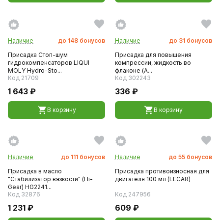
Наличие
до
148
бонусов
Наличие
до
31
бонусов
Присадка Стоп-шум
Присадка для повышения
гидрокомпенсаторов LIQUI
компрессии, жидкость во
MOLY Hydro-Sto...
флаконе (А...
Код 21709
Код 302243
1 643 ₽
336 ₽
В корзину
В корзину
Наличие
до
111
бонусов
Наличие
до
55
бонусов
Присадка в масло
Присадка противоизносная для
"Стабилизатор вязкости" (Hi-
двигателя 100 мл (LECAR)
Gear) HG2241...
Код 32876
Код 247956
1 231 ₽
609 ₽