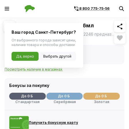
8 800 775-75-56
Похожие
1
/
1
Присадка в масло Hi-Gear 946мл
Ваш город Санкт-Петербург?
Комплекс присадок к маслу Hi-Gear HG2246 предназначен для усиления и восстановления свойств моторных масел.
ещё
Нет в наличии
От выбранного города зависят цены,
наличие товара и способы доставки
Нет в наличии
Код товара:
32878
Да, верно
Выбрать другой
Артикул:
hg2246
Посмотреть наличие в магазинах
Бонусы за покупку
До 0 Б
До 0 Б
До 0 Б
Стандартная
Серебряная
Золотая
Получить бонусную карту