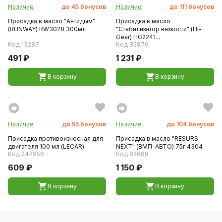
Наличие
до
45
бонусов
Наличие
до
111
бонусов
Присадка в масло "Антидым"
Присадка в масло
(RUNWAY) RW3028 300мл
"Стабилизатор вязкости" (Hi-
Gear) HG2241...
Код 13287
Код 32876
491 ₽
1 231 ₽
В корзину
В корзину
Наличие
до
55
бонусов
Наличие
до
104
бонусов
Присадка противоизносная для
Присадка в масло "RESURS
двигателя 100 мл (LECAR)
NEXT" (ВМП-АВТО) 75г 4304
Код 247956
Код 82689
609 ₽
1 150 ₽
В корзину
В корзину