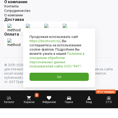
О компании
Контакты
Сотрудничество
О компании
Доставка
Оплата
Продолжая использовать сайт
https://dvizhcom.ru/
, Вы
соглашаетесь на использование
cookie-файлов. Подробнее Вы
можете узнать в нашей
Политике в
отношении обработки
персональных данных
© 2015–
2026
Движком — сеть магазинов автозапчастей
пользователей сайта
ООО "РАТ"
.
для отечественных автомобилей и иномарок. Информация на сайте
носит исключительно информационный характер и не является
Ок
публичной офертой, определяемой положениями
ст. 437 Гражданского кодекса РФ. Все права защищены.
4%+ скидка
0
Каталог
Корзина
Избранное
Гараж
Вход
СТО