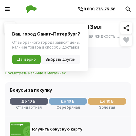
8 800 775-75-56
Похожие
1
/
1
Промывка двигателя ABRO 443мл
Ваш город Санкт-Петербург?
Высококонцентрированная промывочная жидкость со специальными добавками.
ещё
Нет в наличии
От выбранного города зависят цены,
наличие товара и способы доставки
Нет в наличии
Код товара:
5622
Да, верно
Выбрать другой
Артикул:
mf390
Посмотреть наличие в магазинах
Бонусы за покупку
До 10 Б
До 10 Б
До 10 Б
Стандартная
Серебряная
Золотая
Получить бонусную карту