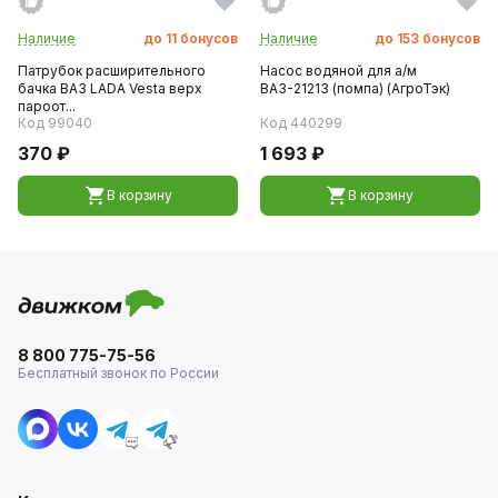
Наличие
до
11
бонусов
Наличие
до
153
бонусов
Патрубок расширительного
Насос водяной для а/м
бачка ВАЗ LADA Vesta верх
ВАЗ-21213 (помпа) (АгроТэк)
пароот...
Код 99040
Код 440299
370 ₽
1 693 ₽
В корзину
В корзину
8 800 775-75-56
Бесплатный звонок по России