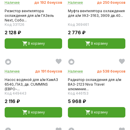
Наличие
до
192
бонусов
Наличие
до
250
бонусов
Резистор вентилятора
Муфта вентилятора охлаждения
охлаждения для а/м ГАЗель
для а/м УАЗ-3163, 3909 дв.40...
Next, Собо...
Код 331126
Код 369461
2 128 ₽
2 776 ₽
В корзину
В корзину
Наличие
до
191
бонусов
Наличие
до
538
бонусов
Насос водяной для а/м КамАЗ
Радиатор охлаждения для а/м
6540, ПАЗ, дв. CUMMINS
ВАЗ-2123 Niva Travel
(ЕВРО-...
алюминие...
Код 449443
Код 446153
2 116 ₽
5 968 ₽
В корзину
В корзину