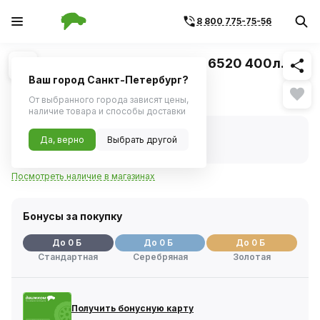
8 800 775-75-56
Похожие
1
/
1
Радиатор интеркулера 6460, 6520 400л.с.
(LUZAR) LRIC 0780
Ваш город Санкт-Петербург?
Нет в наличии
От выбранного города зависят цены,
наличие товара и способы доставки
Нет в наличии
Да, верно
Выбрать другой
Код товара:
74376
Артикул:
lric0780
Посмотреть наличие в магазинах
Бонусы за покупку
До 0 Б
До 0 Б
До 0 Б
Стандартная
Серебряная
Золотая
Получить бонусную карту