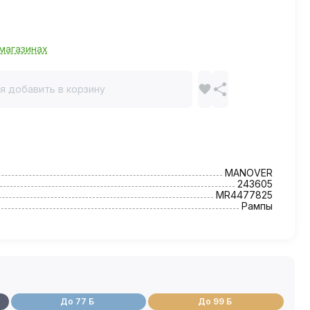
магазинах
я добавить в корзину
MANOVER
243605
MR4477825
Рампы
До 77 Б
До 99 Б