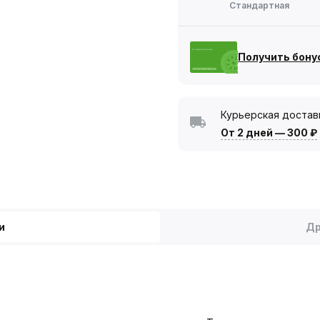
Стандартная
Получить бону
Курьерская достав
От 2 дней
—
300 ₽
и
Др