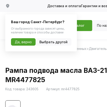
Доставка и оплата
Гарантии и во
Ваш город Санкт-Петербург?
По на
Каталог
От выбранного города зависят цены,
наличие товара и способы доставки
Да, верно
Выбрать другой
Главная
Каталог
Запчасти для отечественных
Двигатель
Рампа подвода масла ВАЗ-212
MR4477825
Код товара:
243605
Артикул:
mr4477825