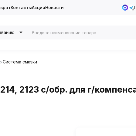
зврат
Контакты
Акции
Новости
званию
Система смазки
14, 2123 с/обр. для г/компен