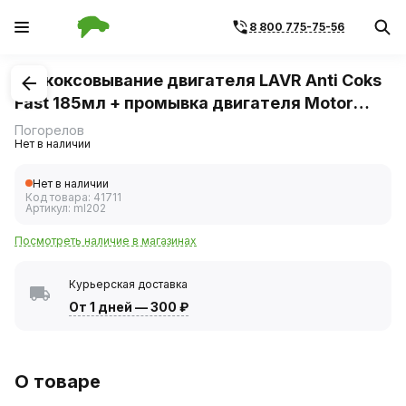
8 800 775-75-56
1
/
1
Раскоксовывание двигателя LAVR Anti Coks
Fast 185мл + промывка двигателя Motor
Flush
Погорелов
Нет в наличии
Нет в наличии
Код товара:
41711
Артикул:
ml202
Посмотреть наличие в магазинах
Курьерская доставка
От 1 дней
—
300 ₽
О товаре