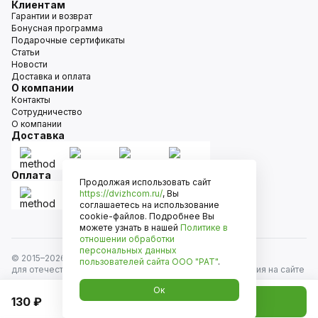
Клиентам
Гарантии и возврат
Бонусная программа
Подарочные сертификаты
Статьи
Новости
Доставка и оплата
О компании
Контакты
Сотрудничество
О компании
Доставка
Оплата
Продолжая использовать сайт
https://dvizhcom.ru/
, Вы
соглашаетесь на использование
cookie-файлов. Подробнее Вы
можете узнать в нашей
Политике в
отношении обработки
персональных данных
© 2015–
2026
Движком — сеть магазинов автозапчастей
пользователей сайта
ООО "РАТ"
.
для отечественных автомобилей и иномарок. Информация на сайте
носит исключительно информационный характер и не является
Ок
публичной офертой, определяемой положениями
130 ₽
Добавить в корзину
ст. 437 Гражданского кодекса РФ. Все права защищены.