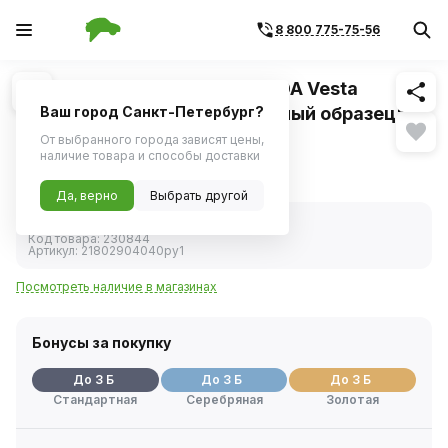
8 800 775-75-56
Похожие
1
/
1
Сайлентблок рычага ВАЗ LADA Vesta
передний (ПАО БРТ) "витринный образец"
Ваш город Санкт-Петербург?
От выбранного города зависят цены,
Гарантия на уцененный товар 14 дней
наличие товара и способы доставки
130 ₽
Уценка
Да, верно
Выбрать другой
В наличии
Код товара:
230844
Артикул:
21802904040ру1
Посмотреть наличие в магазинах
Бонусы за покупку
До 3 Б
До 3 Б
До 3 Б
Стандартная
Серебряная
Золотая