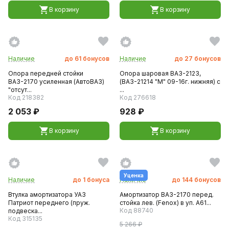
В корзину
В корзину
Наличие
до
61
бонусов
Наличие
до
27
бонусов
Опора передней стойки
Опора шаровая ВАЗ-2123,
ВАЗ-2170 усиленная (АвтоВАЗ)
(ВАЗ-21214 "М" 09-16г. нижняя) с
"отсут...
...
Код 218382
Код 276618
2 053 ₽
928 ₽
В корзину
В корзину
Уценка
Наличие
до
1
бонуса
Наличие
до
144
бонусов
Втулка амортизатора УАЗ
Амортизатор ВАЗ-2170 перед.
Патриот переднего (пруж.
стойка лев. (Fenox) в уп. A61...
Код 88740
подвеска...
Код 315135
5 266 ₽