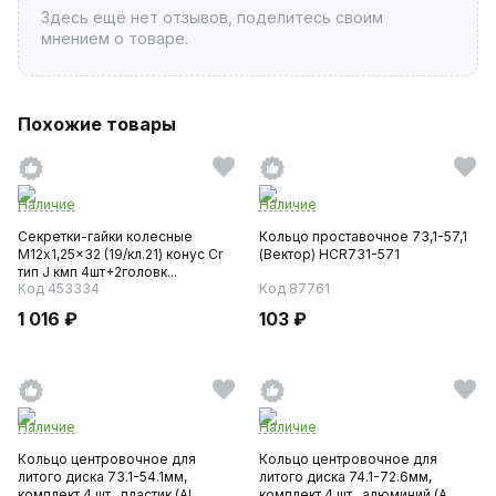
Здесь ещё нет отзывов, поделитесь своим
мнением о товаре.
Похожие товары
Наличие
Наличие
Секретки-гайки колесные
Кольцо проставочное 73,1-57,1
М12x1,25x32 (19/кл.21) конус Cr
(Вектор) HCR731-571
тип J кмп 4шт+2головк...
Код 453334
Код 87761
1 016 ₽
103 ₽
Наличие
Наличие
Кольцо центровочное для
Кольцо центровочное для
литого диска 73.1-54.1мм,
литого диска 74.1-72.6мм,
комплект 4 шт., пластик (AI...
комплект 4 шт., алюминий (A...