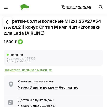
8 800 775-75-56
1
/
3
Секретки-болты колесные М12x1,25x27x54
(19/кл.21) конус Cr тип M кмп 4шт+2головки
для Lada (AIRLINE)
1 539 ₽
В наличии
Код товара:
453325
Артикул:
ablt403
Посмотреть наличие в магазинах
Самовывоз из магазинов
Через 3 дня
и позже — бесплатно
Доставка в пункт выдачи
Через 5 дней
—
187 ₽