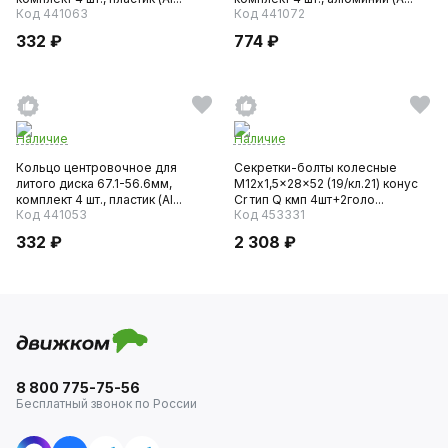
Код 441063
Код 441072
332 ₽
774 ₽
Наличие
Наличие
Кольцо центровочное для
Секретки-болты колесные
литого диска 67.1-56.6мм,
М12x1,5x28x52 (19/кл.21) конус
комплект 4 шт., пластик (AI...
Cr тип Q кмп 4шт+2голо...
Код 441053
Код 453331
332 ₽
2 308 ₽
8 800 775-75-56
Бесплатный звонок по России