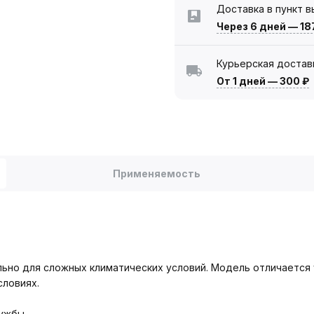
Доставка в пункт 
Через 6 дней
—
18
Курьерская достав
От 1 дней
—
300 ₽
Применяемость
ьно для сложных климатических условий. Модель отличается
словиях.
лужбы