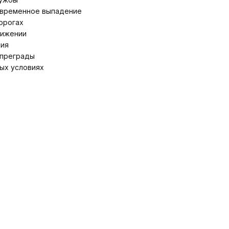
временное выпадение
орогах
вижении
ния
 преграды
ых условиях