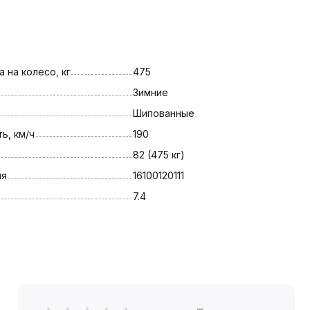
 на колесо, кг
475
Зимние
Шипованные
ь, км/ч
190
82 (475 кг)
ля
16100120111
7.4