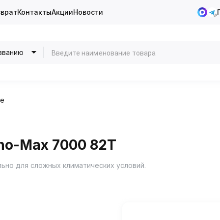
зврат
Контакты
Акции
Новости
званию
ие
no-Max 7000 82T
ьно для сложных климатических условий.