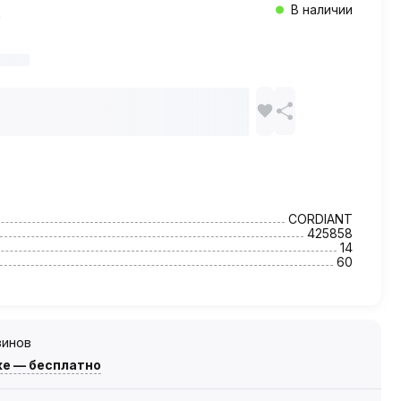
В наличии
CORDIANT
425858
14
60
зинов
же — бесплатно