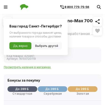
8 800 775-75-56
Похожие
1
/
3
Шина R15 185/65 CORDIANT Sno-Max 7000
88T
Ваш город Санкт-Петербург?
От выбранного города зависят цены,
Надежная зимняя шипованная шина, разработанная специально для сложных климатических условий.
ещё
наличие товара и способы доставки
5 780 ₽
Да, верно
Выбрать другой
В наличии
Код товара:
425861
Артикул:
16100120119
Посмотреть наличие в магазинах
Бонусы за покупку
До 289 Б
До 289 Б
До 289 Б
Стандартная
Серебряная
Золотая