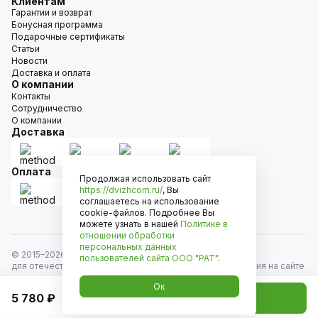
Клиентам
Гарантии и возврат
Бонусная программа
Подарочные сертификаты
Статьи
Новости
Доставка и оплата
О компании
Контакты
Сотрудничество
О компании
Доставка
Оплата
Продолжая использовать сайт
https://dvizhcom.ru/
, Вы
соглашаетесь на использование
cookie-файлов. Подробнее Вы
можете узнать в нашей
Политике в
отношении обработки
персональных данных
© 2015–
2026
Движком — сеть магазинов автозапчастей
пользователей сайта
ООО "РАТ"
.
для отечественных автомобилей и иномарок. Информация на сайте
носит исключительно информационный характер и не является
Ок
публичной офертой, определяемой положениями
5 780 ₽
Добавить в корзину
ст. 437 Гражданского кодекса РФ. Все права защищены.