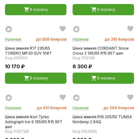
В корзину
В корзину
Наличие
до
509
бонусов
Наличие
до
315
бонусов
Шина зимняя R17 235/65
Шина зимняя CORDIANT Snow
TORERO MP30 SUV 108T
Cross 2 195/65 R15 95T шип
Код 405050
Код 1110148
10 170 ₽
6 300 ₽
В корзину
В корзину
Наличие
до
431
бонусов
Наличие
до
264
бонусов
Шина зимняя Ikon Tyres
Шина зимняя R16 205/55 TUNGA
Autograph Ice 9 195/65 R15 95T
Nordway 2 94Q
шип
Код 1130798
Код 1094656