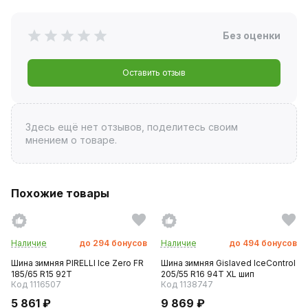
Без оценки
Оставить отзыв
Здесь ещё нет отзывов, поделитесь своим
мнением о товаре.
Похожие товары
Наличие
до
294
бонусов
Наличие
до
494
бонусов
Шина зимняя PIRELLI Ice Zero FR
Шина зимняя Gislaved IceControl
185/65 R15 92T
205/55 R16 94T XL шип
Код 1116507
Код 1138747
5 861 ₽
9 869 ₽