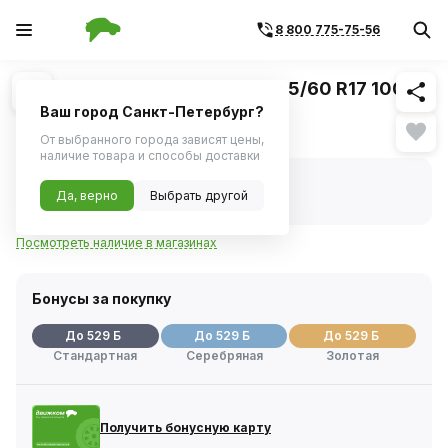
8 800 775-75-56
Похожие
1
/
1
Шина зимняя FORMULA ICE 215/60 R17 100T
Ваш город Санкт-Петербург?
10 573 ₽
От выбранного города зависят цены,
наличие товара и способы доставки
В наличии
Код товара:
1059207
Да, верно
Выбрать другой
Артикул:
2481300
Посмотреть наличие в магазинах
Бонусы за покупку
До 529 Б
До 529 Б
До 529 Б
Стандартная
Серебряная
Золотая
Получить бонусную карту