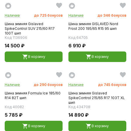
Наличие
до
725
бонусов
Наличие
до
346
бонусов
Шина зимняя Gislaved
Шина зимняя GISLAVED Nord
SpikeControl SUV 215/60 R17
Frost 200 195/65 R15 95 шип
100T шип
Код 1136906
Код 64705
14 500 ₽
6 910 ₽
В корзину
В корзину
Наличие
до
290
бонусов
Наличие
до
745
бонусов
Шина зимняя Formula Ice 185/60
Шина зимняя Gislaved
R14 82T шип
SpikeControl 215/65 R17 103T XL
шип
Код 40082
Код 434708
5 785 ₽
14 890 ₽
В корзину
В корзину