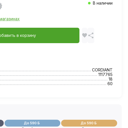
В наличии
магазинах
обавить в корзину
CORDIANT
1117765
18
60
До 590 Б
До 590 Б