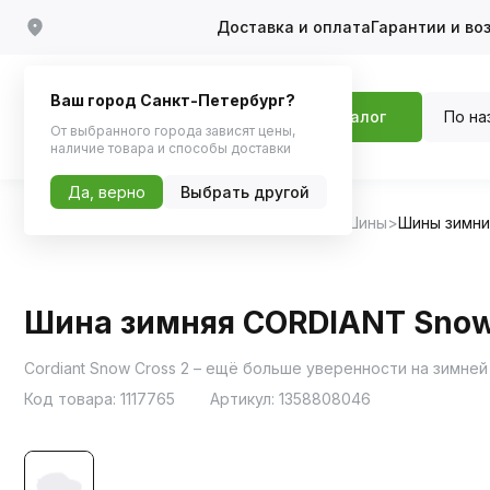
Доставка и оплата
Гарантии и во
Ваш город Санкт-Петербург?
По на
Каталог
От выбранного города зависят цены,
наличие товара и способы доставки
Да, верно
Выбрать другой
Главная
Каталог
Шины, диски, колпаки
Шины
Шины зимн
Шина зимняя CORDIANT Snow 
Cordiant Snow Cross 2 – ещё больше уверенности на зимней
Код товара:
1117765
Артикул:
1358808046