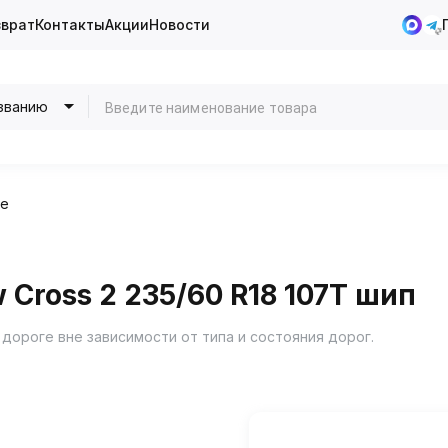
зврат
Контакты
Акции
Новости
званию
ие
Cross 2 235/60 R18 107T шип
 дороге вне зависимости от типа и состояния дорог.