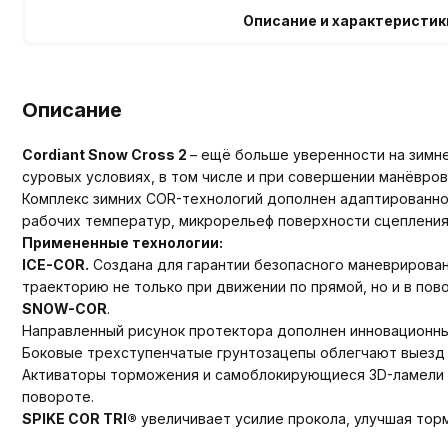
Описание и характеристик
Описание
Cordiant Snow Cross
2
– ещё больше уверенности на зимне
суровых условиях, в том числе и при совершении манёвро
Комплекс зимних COR-технологий дополнен адаптированн
рабочих температур, микрорельеф поверхности сцепления 
Примененные технологии:
ICE-COR.
Создана для гарантии безопасного маневрирован
траекторию не только при движении по прямой, но и в пов
SNOW-COR
.
Направленный рисунок протектора дополнен инновационн
Боковые трехступенчатые грунтозацепы облегчают выезд 
Активаторы торможения и самоблокирующиеся 3D-ламели 
повороте.
SPIKE COR TRI®
увеличивает усилие прокола, улучшая тор