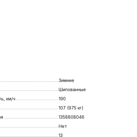
Зимние
Шипованные
ь, км/ч
190
107 (975 кг)
ля
1358808046
Нет
13