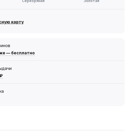
Серебряная
Золотая
сную карту
зинов
же — бесплатно
выдачи
 ₽
ка