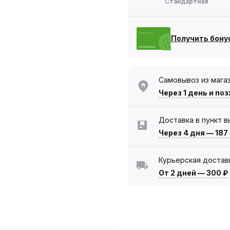
Стандартная
Получить бону
Самовывоз из мага
Через 1 день
и поз
Доставка в пункт 
Через 4 дня
—
187
Курьерская достав
От 2 дней
—
300 ₽