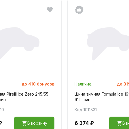
до
410
бонусов
Наличие
до
31
я Pirelli Ice Zero 245/55
Шина зимняя Formula Ice 19
шип
91T шип
10
Код 1011831
₽
6 374 ₽
В корзину
В к