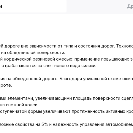
и
Др
й дороге вне зависимости от типа и состояния дорог. Техноло
в на обледенелой поверхности.
ой нордической резиновой смесью: применение повышающих э
отрабатывается за счёт нового вида силики.
ия на обледенелой дороге. Благодаря уникальной схеме ошип
ороте.
ыми элементами, увеличивающими площадь поверхности сцепл
из снежной колеи.
ступенчатой формы увеличивают протяженность активных кро
мозные свойства на 5% и надежность управления автомобиле