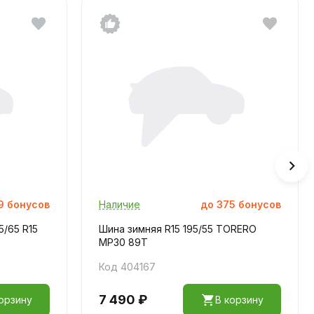
9
бонусов
Наличие
до
375
бонусов
5/65 R15
Шина зимняя R15 195/55 TORERO
MP30 89T
Код 404167
7 490 ₽
орзину
В корзину