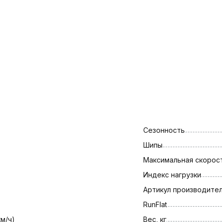
Сезонность
Шипы
Максимальная скорост
Индекс нагрузки
Артикул производите
RunFlat
км/ч)
Вес, кг