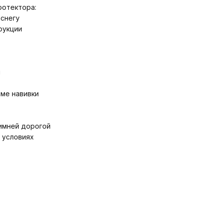
ротектора:
снегу
рукции
и
ме навивки
имней дорогой
 условиях