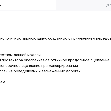
и
Др
хнологичную зимнюю шину, созданную с применением передов
еством данной модели:
и протектора обеспечивают отличное продольное сцепление 
поперечное сцепление при маневрировании
ость на обледенелых и заснеженных дорогах
ием