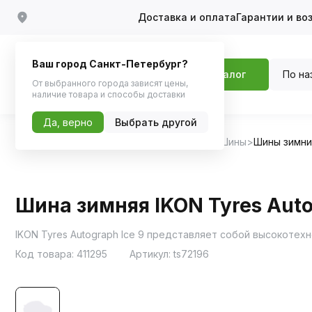
Доставка и оплата
Гарантии и во
Ваш город Санкт-Петербург?
По на
Каталог
От выбранного города зависят цены,
наличие товара и способы доставки
Да, верно
Выбрать другой
Главная
Каталог
Шины, диски, колпаки
Шины
Шины зимн
Шина зимняя IKON Tyres Autog
Код товара:
411295
Артикул:
ts72196