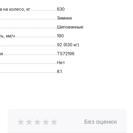
 на колесо, кг
630
Зимние
Шипованные
ь, км/ч
190
92 (630 кг)
ля
TS72196
Нет
8.1
Без оценки