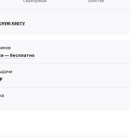
Серебряная
Золотая
сную карту
зинов
же — бесплатно
выдачи
 ₽
ка