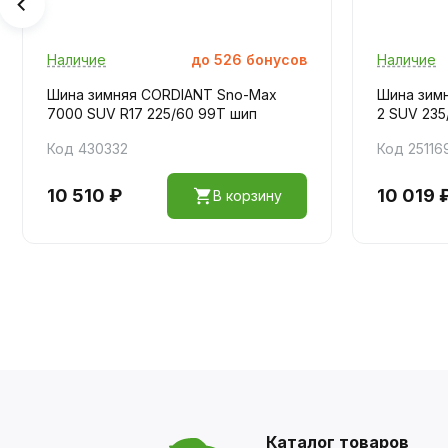
Наличие
до
526
бонусов
Наличие
Шина зимняя CORDIANT Sno-Max
Шина зим
7000 SUV R17 225/60 99T шип
2 SUV 235
Код 430332
Код 25116
10 510 ₽
10 019 
В корзину
Каталог товаров