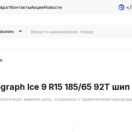
зврат
Контакты
Акции
Новости
званию
ие
raph Ice 9 R15 185/65 92T шип