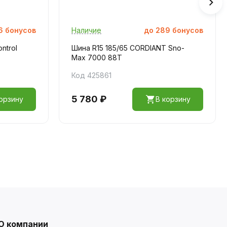
6
бонусов
Наличие
до
289
бонусов
ntrol
Шина R15 185/65 CORDIANT Sno-
Max 7000 88T
Код 425861
5 780 ₽
орзину
В корзину
О компании