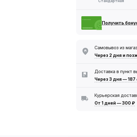
Стандартная
Получить бону
Самовывоз из мага
Через 2 дня
и поз
Доставка в пункт 
Через 3 дня
—
187
Курьерская достав
От 1 дней
—
300 ₽