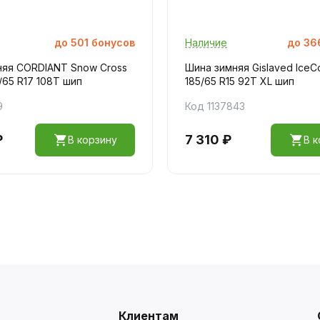
до
501
бонусов
Наличие
до
36
няя CORDIANT Snow Cross
Шина зимняя Gislaved IceCo
/65 R17 108T шип
185/65 R15 92T XL шип
9
Код 1137843
₽
7 310 ₽
В корзину
В к
Клиентам