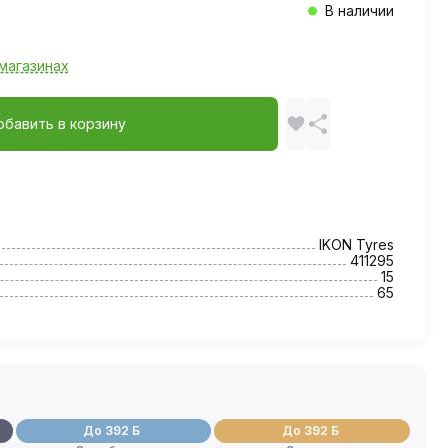
В наличии
магазинах
обавить в корзину
IKON Tyres
411295
15
65
До 392 Б
До 392 Б