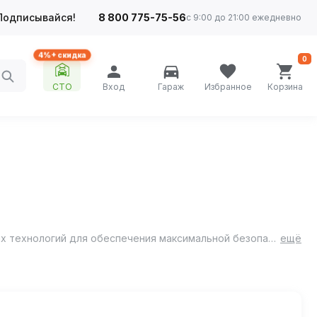
Подписывайся!
8 800 775-75-56
с 9:00 до 21:00 ежедневно
4%+ скидка
0
СТО
Вход
Гараж
Избранное
Корзина
IKON Tyres Autograph Ice 9 представляет собой высокотехнологичную зимнюю шину, созданную с применением передовых технологий для обеспечения максимальной безопасности и комфорта в сложных зимних условиях.
ещё