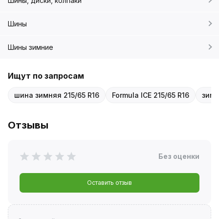
Шины, диски, колпаки
Шины
Шины зимние
Ищут по запросам
шина зимняя 215/65 R16
Formula ICE 215/65 R16
зимн
Отзывы
Без оценки
Оставить отзыв