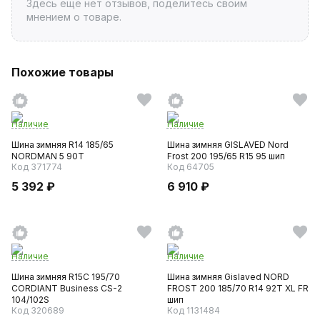
Здесь ещё нет отзывов, поделитесь своим
мнением о товаре.
Похожие товары
Наличие
Наличие
Шина зимняя R14 185/65
Шина зимняя GISLAVED Nord
NORDMAN 5 90T
Frost 200 195/65 R15 95 шип
Код 371774
Код 64705
5 392 ₽
6 910 ₽
Наличие
Наличие
Шина зимняя R15C 195/70
Шина зимняя Gislaved NORD
CORDIANT Business CS-2
FROST 200 185/70 R14 92T XL FR
104/102S
шип
Код 320689
Код 1131484