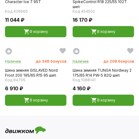
Character Ice 7 95T
SpikeControl R18 225/55 102T
шип
Код 426660
Код 454502
11 044 ₽
16 170 ₽
В корзину
В корзину
Наличие
до
346
бонусов
Наличие
до
208
бонусов
Шина зимняя GISLAVED Nord
Шина зимняя TUNGA Nordway 2
Frost 200 195/65 R15 95 шип
175/65 R14 PW-5 82Q шип
Код 64705
Код 1088141
6 910 ₽
4 160 ₽
В корзину
В корзину