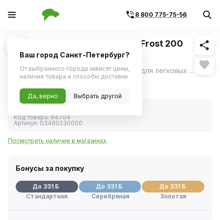
8 800 775-75-56
Похожие
1
/
3
Шина зимняя GISLAVED Nord Frost 200
185/65 R15 92 шип
Ваш город Санкт-Петербург?
От выбранного города зависят цены,
Gislaved Nord Frost 200 - зимние шины для легковых автомобилей, которые обеспечивают: • Высокое сцепление и управляемость на льду, надёжное удержание шипов.
ещё
наличие товара и способы доставки
6 619 ₽
Да, верно
Выбрать другой
В наличии
Код товара:
64704
Артикул:
03480230000
Посмотреть наличие в магазинах
Бонусы за покупку
До 331 Б
До 331 Б
До 331 Б
Стандартная
Серебряная
Золотая