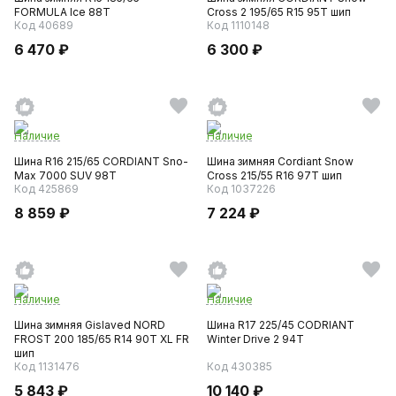
FORMULA Ice 88T
Cross 2 195/65 R15 95T шип
Код 40689
Код 1110148
6 470 ₽
6 300 ₽
Наличие
Наличие
Шина R16 215/65 CORDIANT Sno-
Шина зимняя Cordiant Snow
Max 7000 SUV 98T
Cross 215/55 R16 97T шип
Код 425869
Код 1037226
8 859 ₽
7 224 ₽
Наличие
Наличие
Шина зимняя Gislaved NORD
Шина R17 225/45 CODRIANT
FROST 200 185/65 R14 90T XL FR
Winter Drive 2 94T
шип
Код 1131476
Код 430385
5 843 ₽
10 140 ₽