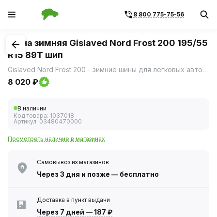
8 800 775-75-56
1
/
3
Шина зимняя Gislaved Nord Frost 200 195/55
R15 89T шип
Gislaved Nord Frost 200 - зимние шины для легковых автомобилей, которые обеспечивают: • Высокое сцепление и управляемость на льду, надёжное удержание шипов.
8 020 ₽
В наличии
Код товара:
1037018
Артикул:
03480470000
Посмотреть наличие в магазинах
Самовывоз из магазинов
Через 3 дня
и позже — бесплатно
Доставка в пункт выдачи
Через 7 дней
—
187 ₽