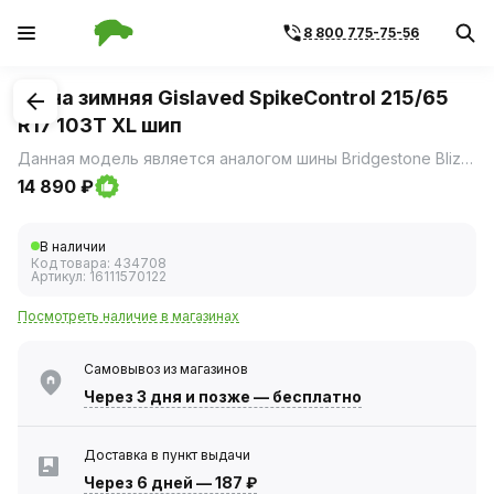
8 800 775-75-56
1
/
3
Шина зимняя Gislaved SpikeControl 215/65
R17 103T XL шип
Данная модель является аналогом шины Bridgestone Blizzak Spike-02, ранее выпускавшейся в России.
14 890 ₽
В наличии
Код товара:
434708
Артикул:
16111570122
Посмотреть наличие в магазинах
Самовывоз из магазинов
Через 3 дня
и позже — бесплатно
Доставка в пункт выдачи
Через 6 дней
—
187 ₽