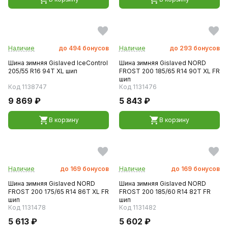
Наличие
до
494
бонусов
Наличие
до
293
бонусов
Шина зимняя Gislaved IceControl
Шина зимняя Gislaved NORD
205/55 R16 94T XL шип
FROST 200 185/65 R14 90T XL FR
шип
Код 1138747
Код 1131476
9 869 ₽
5 843 ₽
В корзину
В корзину
Наличие
до
169
бонусов
Наличие
до
169
бонусов
Шина зимняя Gislaved NORD
Шина зимняя Gislaved NORD
FROST 200 175/65 R14 86T XL FR
FROST 200 185/60 R14 82T FR
шип
шип
Код 1131478
Код 1131482
5 613 ₽
5 602 ₽