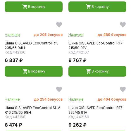
В корзину
В корзину
Наличие
до
205
бонусов
Наличие
до
489
бонусов
Шина GISLAVED EcoControl R15
Шина GISLAVED EcoControl R17
205/65 94H
215/50 91V
Код 442166
Код 442167
6 837 ₽
9 767 ₽
В корзину
В корзину
Наличие
до
254
бонусов
Наличие
до
464
бонусов
Шина GISLAVED EcoControl SUV
Шина GISLAVED EcoControl R17
R16 215/65 98H
225/45 91V
Код 442168
Код 442169
8 474 ₽
9 262 ₽