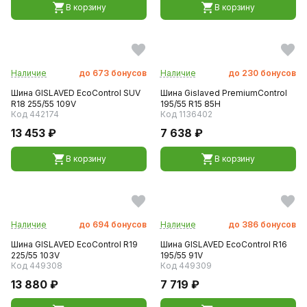
В корзину
В корзину
Наличие
до
673
бонусов
Наличие
до
230
бонусов
Шина GISLAVED EcoControl SUV
Шина Gislaved PremiumControl
R18 255/55 109V
195/55 R15 85H
Код 442174
Код 1136402
13 453 ₽
7 638 ₽
В корзину
В корзину
Наличие
до
694
бонусов
Наличие
до
386
бонусов
Шина GISLAVED EcoControl R19
Шина GISLAVED EcoControl R16
225/55 103V
195/55 91V
Код 449308
Код 449309
13 880 ₽
7 719 ₽