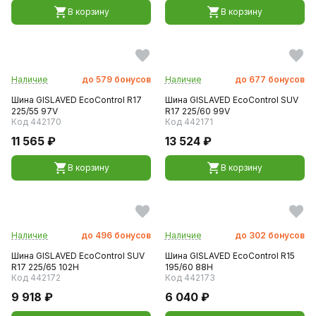
В корзину
В корзину
Наличие
до
579
бонусов
Наличие
до
677
бонусов
Шина GISLAVED EcoControl R17
Шина GISLAVED EcoControl SUV
225/55 97V
R17 225/60 99V
Код 442170
Код 442171
11 565 ₽
13 524 ₽
В корзину
В корзину
Наличие
до
496
бонусов
Наличие
до
302
бонусов
Шина GISLAVED EcoControl SUV
Шина GISLAVED EcoControl R15
R17 225/65 102H
195/60 88H
Код 442172
Код 442173
9 918 ₽
6 040 ₽