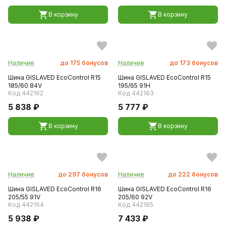
В корзину
В корзину
Наличие
до
175
бонусов
Наличие
до
173
бонусов
Шина GISLAVED EcoControl R15
Шина GISLAVED EcoControl R15
185/60 84V
195/65 91H
Код 442162
Код 442163
5 838 ₽
5 777 ₽
В корзину
В корзину
Наличие
до
297
бонусов
Наличие
до
222
бонусов
Шина GISLAVED EcoControl R16
Шина GISLAVED EcoControl R16
205/55 91V
205/60 92V
Код 442164
Код 442165
5 938 ₽
7 433 ₽