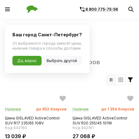
8 800 775-75-56
Главная
Каталог по бренду
Ваш город Санкт-Петербург?
Поиск по артикулу
Поиск по VIN
От выбранного города зависят цены,
наличие товара и способы доставки
Бренд GISLAVED:
Да, верно
Выбрать другой
108 товаров
Наличие
до
652
бонусов
Наличие
до
1 354
бонусов
Шина GISLAVED ActiveControl
Шина GISLAVED ActiveControl
SUV R17 235/65 108V
SUV R20 255/45 101W
Код 442160
Код 442161
13 039 ₽
27 068 ₽