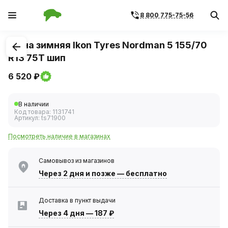
8 800 775-75-56
1
/
1
Шина зимняя Ikon Tyres Nordman 5 155/70
R13 75T шип
6 520 ₽
В наличии
Код товара:
1131741
Артикул:
ts71900
Посмотреть наличие в магазинах
Самовывоз из магазинов
Через 2 дня
и позже — бесплатно
Доставка в пункт выдачи
Через 4 дня
—
187 ₽