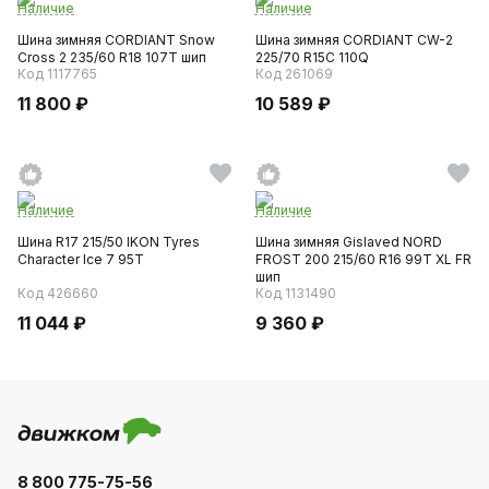
Наличие
Наличие
Шина зимняя CORDIANT Snow
Шина зимняя CORDIANT CW-2
Cross 2 235/60 R18 107T шип
225/70 R15C 110Q
Код 1117765
Код 261069
11 800 ₽
10 589 ₽
Наличие
Наличие
Шина R17 215/50 IKON Tyres
Шина зимняя Gislaved NORD
Character Ice 7 95T
FROST 200 215/60 R16 99T XL FR
шип
Код 426660
Код 1131490
11 044 ₽
9 360 ₽
8 800 775-75-56