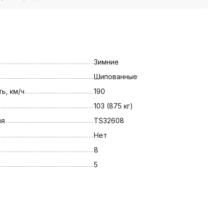
Зимние
Шипованные
ь, км/ч
190
103 (875 кг)
ля
TS32608
Нет
8
5