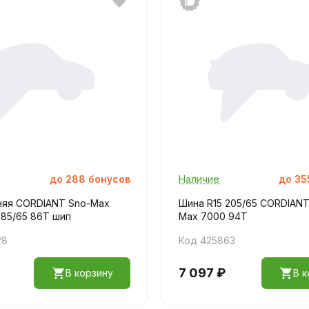
до
288
бонусов
Наличие
до
35
няя CORDIANT Sno-Max
Шина R15 205/65 CORDIANT
185/65 86T шип
Max 7000 94T
28
Код 425863
7 097 ₽
В корзину
В к