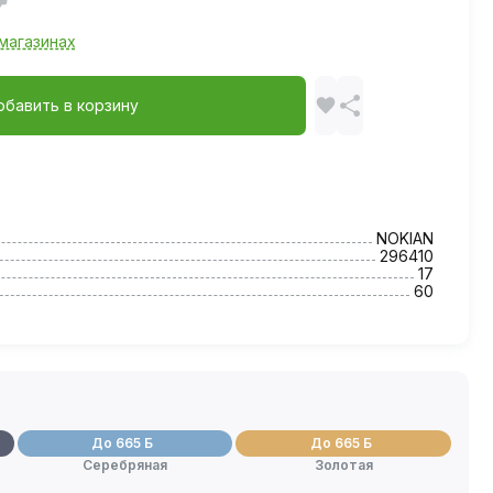
магазинах
обавить в корзину
NOKIAN
296410
17
60
До 665 Б
До 665 Б
Серебряная
Золотая