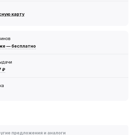
сную карту
зинов
же — бесплатно
выдачи
7 ₽
ка
угие предложения и аналоги