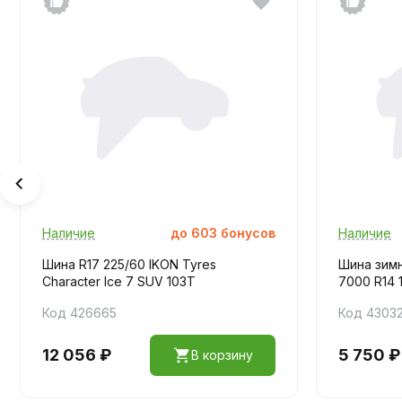
Наличие
до
603
бонусов
Наличие
Шина R17 225/60 IKON Tyres
Шина зим
Character Ice 7 SUV 103T
7000 R14 
Код 426665
Код 4303
12 056 ₽
5 750 ₽
В корзину