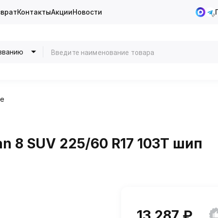
зврат
Контакты
Акции
Новости
званию
ие
 8 SUV 225/60 R17 103T шип
13 287 ₽