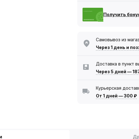
Получить бону
Самовывоз из мага
Через 1 день
и поз
Доставка в пункт 
Через 5 дней
—
18
Курьерская достав
От 1 дней
—
300 ₽
и
Др