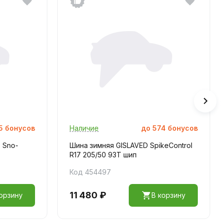
5
бонусов
Наличие
до
574
бонусов
 Sno-
Шина зимняя GISLAVED SpikeControl
R17 205/50 93T шип
Код 454497
11 480 ₽
орзину
В корзину