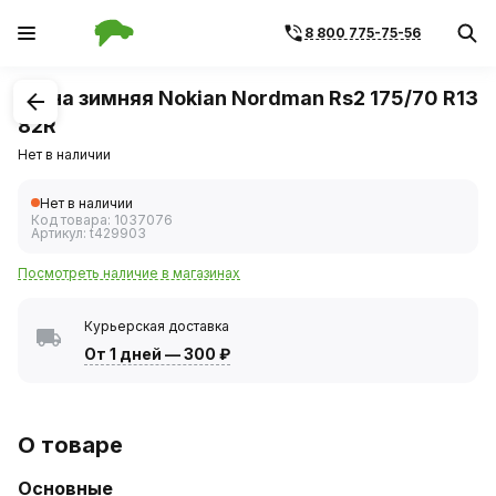
8 800 775-75-56
1
/
1
Шина зимняя Nokian Nordman Rs2 175/70 R13
82R
Нет в наличии
Нет в наличии
Код товара:
1037076
Артикул:
t429903
Посмотреть наличие в магазинах
Курьерская доставка
От 1 дней
—
300 ₽
О товаре
Основные