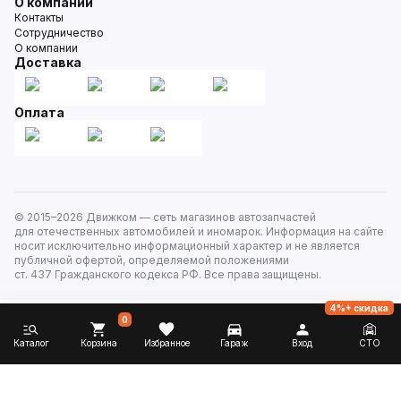
О компании
Контакты
Сотрудничество
О компании
Доставка
Оплата
© 2015–
2026
Движком — сеть магазинов автозапчастей
для отечественных автомобилей и иномарок. Информация на сайте
носит исключительно информационный характер и не является
публичной офертой, определяемой положениями
ст. 437 Гражданского кодекса РФ. Все права защищены.
4%+ скидка
0
Каталог
Корзина
Избранное
Гараж
Вход
СТО