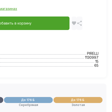
магазинах
обавить в корзину
PIRELLI
1130997
15
65
До 176 Б
До 176 Б
Серебряная
Золотая