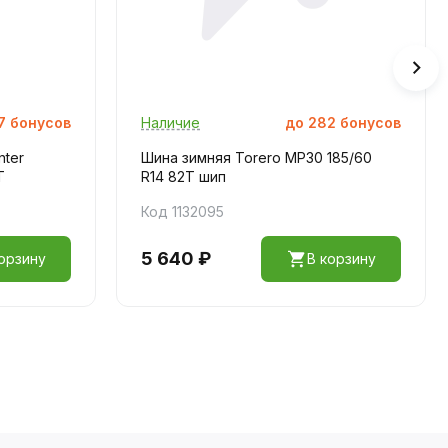
7
бонусов
Наличие
до
282
бонусов
nter
Шина зимняя Torero MP30 185/60
T
R14 82T шип
Код 1132095
5 640 ₽
орзину
В корзину