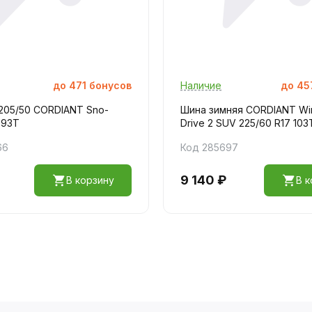
до
471
бонусов
Наличие
до
45
205/50 CORDIANT Sno-
Шина зимняя CORDIANT Wi
 93T
Drive 2 SUV 225/60 R17 103
66
Код 285697
9 140 ₽
В корзину
В к