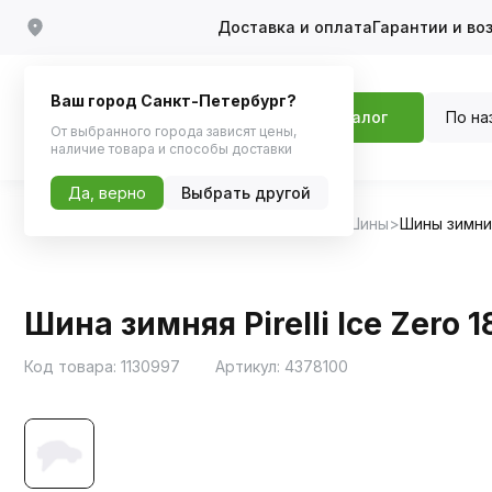
Доставка и оплата
Гарантии и во
Ваш город Санкт-Петербург?
По на
Каталог
От выбранного города зависят цены,
наличие товара и способы доставки
Да, верно
Выбрать другой
Главная
Каталог
Шины, диски, колпаки
Шины
Шины зимн
Шина зимняя Pirelli Ice Zero 
Код товара:
1130997
Артикул:
4378100