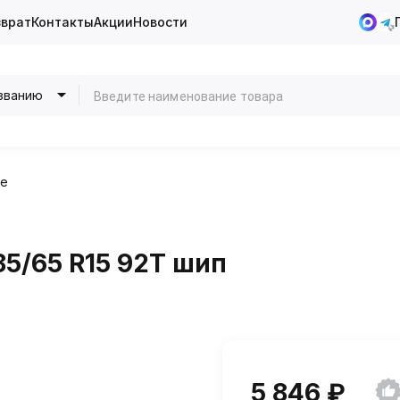
зврат
Контакты
Акции
Новости
званию
ие
185/65 R15 92T шип
5 846 ₽