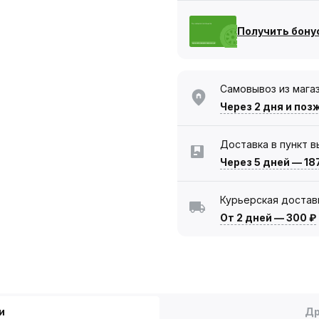
Получить бону
Самовывоз из мага
Через 2 дня
и поз
Доставка в пункт 
Через 5 дней
—
18
Курьерская достав
От 2 дней
—
300 ₽
и
Др