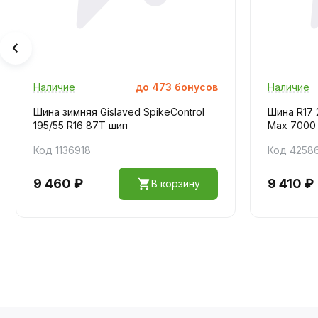
Наличие
до
473
бонусов
Наличие
Шина зимняя Gislaved SpikeControl
Шина R17 
195/55 R16 87T шип
Max 7000
Код 1136918
Код 4258
9 460 ₽
9 410 ₽
В корзину