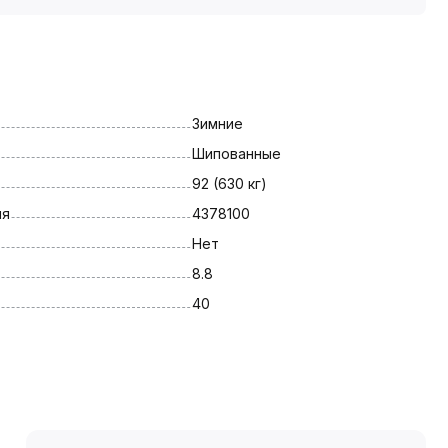
Зимние
Шипованные
92 (630 кг)
ля
4378100
Нет
8.8
40