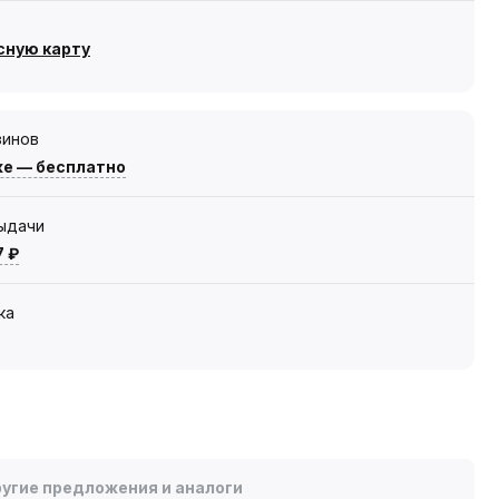
сную карту
зинов
же — бесплатно
выдачи
7 ₽
ка
угие предложения и аналоги