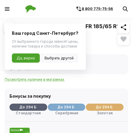
8 800 775-75-56
Похожие
1
/
1
Шина зимняя PIRELLI Ice Zero FR 185/65 R15
92T
Ваш город Санкт-Петербург?
От выбранного города зависят цены,
5 861 ₽
наличие товара и способы доставки
Да, верно
Выбрать другой
В наличии
Код товара:
1116507
Артикул:
3288800
Посмотреть наличие в магазинах
Бонусы за покупку
До 294 Б
До 294 Б
До 294 Б
Стандартная
Серебряная
Золотая