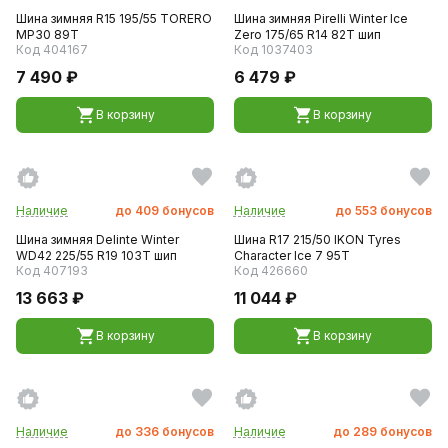
Шина зимняя R15 195/55 TORERO
Шина зимняя Pirelli Winter Ice
MP30 89T
Zero 175/65 R14 82T шип
Код 404167
Код 1037403
7 490 ₽
6 479 ₽
В корзину
В корзину
Наличие
до
409
бонусов
Наличие
до
553
бонусов
Шина зимняя Delinte Winter
Шина R17 215/50 IKON Tyres
WD42 225/55 R19 103T шип
Character Ice 7 95T
Код 407193
Код 426660
13 663 ₽
11 044 ₽
В корзину
В корзину
Наличие
до
336
бонусов
Наличие
до
289
бонусов