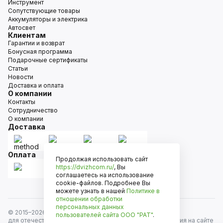
Инструмент
Сопутствующие товары
Аккумуляторы и электрика
Автосвет
Клиентам
Гарантии и возврат
Бонусная программа
Подарочные сертификаты
Статьи
Новости
Доставка и оплата
О компании
Контакты
Сотрудничество
О компании
Доставка
Оплата
Продолжая использовать сайт
https://dvizhcom.ru/
, Вы
соглашаетесь на использование
cookie-файлов. Подробнее Вы
можете узнать в нашей
Политике в
отношении обработки
персональных данных
© 2015–
2026
Движком — сеть магазинов автозапчастей
пользователей сайта
ООО "РАТ"
.
для отечественных автомобилей и иномарок. Информация на сайте