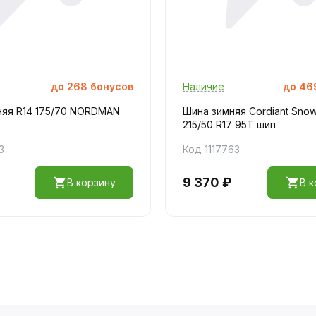
до
268
бонусов
Наличие
до
46
няя R14 175/70 NORDMAN
Шина зимняя Cordiant Snow
215/50 R17 95T шип
3
Код 1117763
9 370 ₽
В корзину
В к