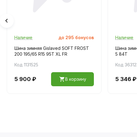
Наличие
до
295
бонусов
Наличие
Шина зимняя Gislaved SOFT FROST
Шина зим
200 195/65 R15 95T XL FR
5 84T
Код 1131525
Код 36312
5 900 ₽
5 346 ₽
В корзину