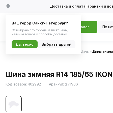
Доставка и оплата
Гарантии и во
Ваш город Санкт-Петербург?
По на
Каталог
От выбранного города зависят цены,
наличие товара и способы доставки
Да, верно
Выбрать другой
Главная
Каталог
Шины, диски, колпаки
Шины
Шины зимн
Шина зимняя R14 185/65 IKON
Код товара:
402992
Артикул:
ts71906