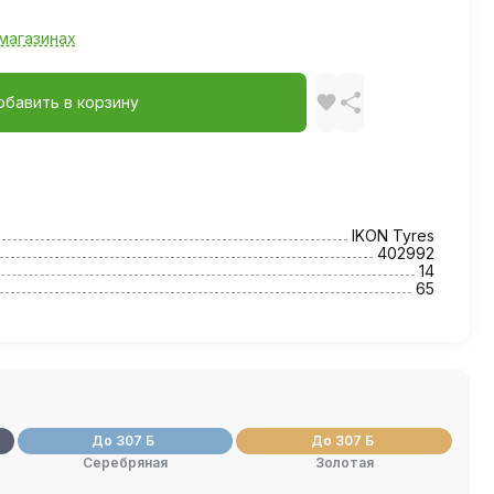
магазинах
обавить в корзину
IKON Tyres
402992
14
65
До 307 Б
До 307 Б
Серебряная
Золотая