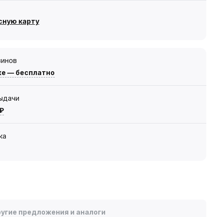
сную карту
зинов
же — бесплатно
выдачи
 ₽
ка
угие предложения и аналоги