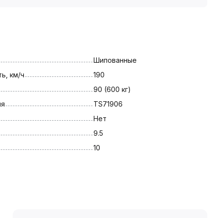
Шипованные
ь, км/ч
190
90 (600 кг)
ля
TS71906
Нет
9.5
10