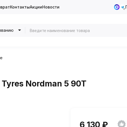
зврат
Контакты
Акции
Новости
званию
ие
 Tyres Nordman 5 90T
6 130 ₽