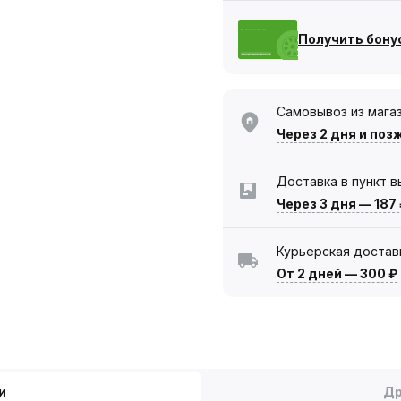
Получить бону
Самовывоз из мага
Через 2 дня
и поз
Доставка в пункт 
Через 3 дня
—
187
Курьерская достав
От 2 дней
—
300 ₽
и
Др