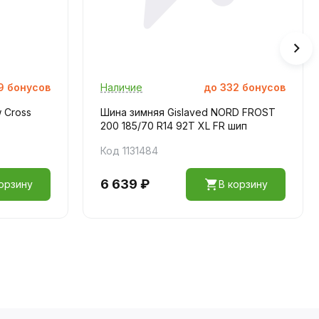
9
бонусов
Наличие
до
332
бонусов
 Cross
Шина зимняя Gislaved NORD FROST
200 185/70 R14 92T XL FR шип
Код 1131484
6 639 ₽
орзину
В корзину