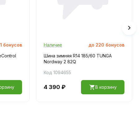
1
бонусов
Наличие
до
220
бонусов
eControl
Шина зимняя R14 185/60 TUNGA
Nordway 2 82Q
Код 1094655
4 390 ₽
орзину
В корзину