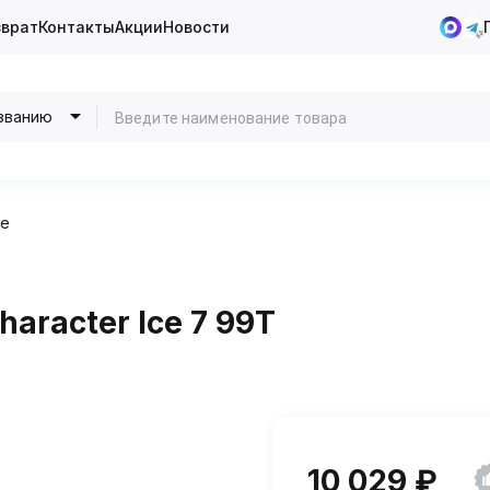
зврат
Контакты
Акции
Новости
званию
ие
haracter Ice 7 99T
10 029 ₽