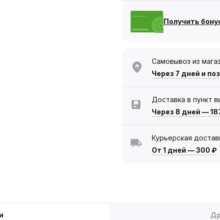
Получить бону
Самовывоз из мага
Через 7 дней
и по
Доставка в пункт 
Через 8 дней
—
18
Курьерская достав
От 1 дней
—
300 ₽
и
Др