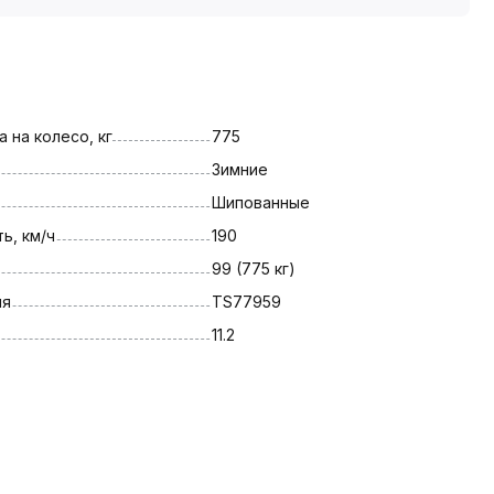
 на колесо, кг
775
Зимние
Шипованные
ь, км/ч
190
99 (775 кг)
ля
TS77959
11.2