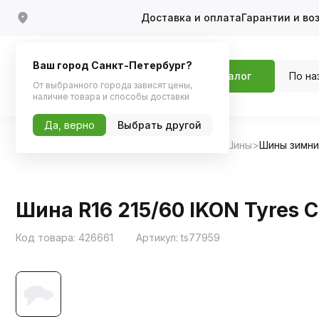
Доставка и оплата
Гарантии и во
Ваш город Санкт-Петербург?
По на
Каталог
От выбранного города зависят цены,
наличие товара и способы доставки
Да, верно
Выбрать другой
Главная
Каталог
Шины, диски, колпаки
Шины
Шины зимн
Шина R16 215/60 IKON Tyres C
Код товара:
426661
Артикул:
ts77959