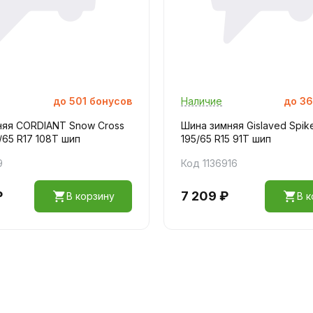
до
501
бонусов
Наличие
до
36
няя CORDIANT Snow Cross
Шина зимняя Gislaved Spik
/65 R17 108T шип
195/65 R15 91T шип
9
Код 1136916
₽
7 209 ₽
В корзину
В к