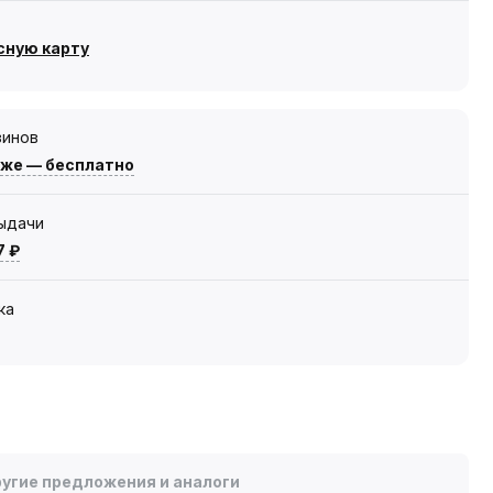
сную карту
зинов
зже — бесплатно
выдачи
7 ₽
ка
угие предложения и аналоги