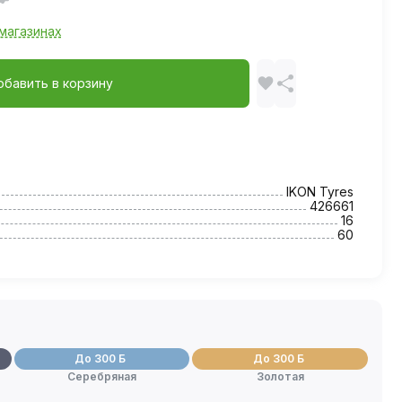
магазинах
обавить в корзину
IKON Tyres
426661
16
60
До 300 Б
До 300 Б
Серебряная
Золотая