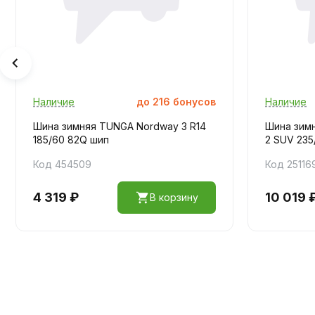
Наличие
до
216
бонусов
Наличие
Шина зимняя TUNGA Nordway 3 R14
Шина зим
185/60 82Q шип
2 SUV 235
Код 454509
Код 25116
4 319 ₽
10 019 
В корзину