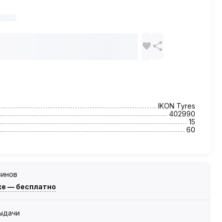
IKON Tyres
402990
15
60
зинов
же — бесплатно
выдачи