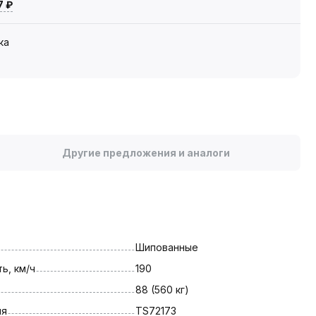
7 ₽
ка
Другие предложения и аналоги
Шипованные
ь, км/ч
190
88 (560 кг)
ля
TS72173