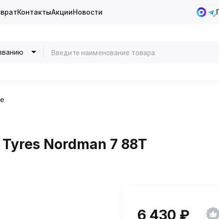
зврат
Контакты
Акции
Новости
званию
ие
 Tyres Nordman 7 88T
6 430 ₽