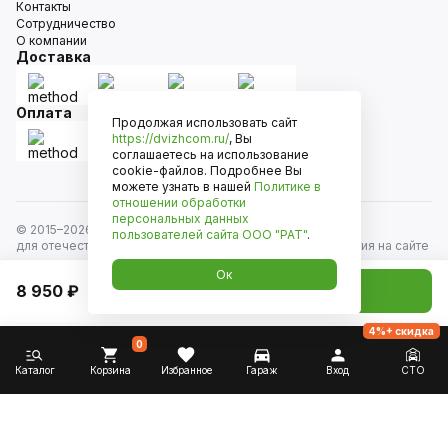
Контакты
Сотрудничество
О компании
Доставка
Оплата
Продолжая использовать сайт
https://dvizhcom.ru/
, Вы
соглашаетесь на использование
cookie-файлов. Подробнее Вы
можете узнать в нашей
Политике в
отношении обработки
персональных данных
© 2015–
2026
Движком — сеть магазинов автозапчастей
пользователей сайта
ООО "РАТ"
.
для отечественных автомобилей и иномарок. Информация на сайте
носит исключительно информационный характер и не является
Ок
публичной офертой, определяемой положениями
8 950 ₽
Добавить в корзину
ст. 437 Гражданского кодекса РФ. Все права защищены.
4%+ скидка
0
Каталог
Корзина
Избранное
Гараж
Вход
СТО