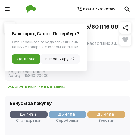
8 800 775-75-56
Похожие
1
/
3
Шина зимняя Torero MP30 215/60 R16 99T
шип
Ваш город Санкт-Петербург?
От выбранного города зависят цены,
Torero MP30 - шипованная резина для настоящих зимних условий: • непревзойденное сцепление и безопасность на льду, • уверенное вождение на снегу, • готовность шины к самым суровым зимним условиям.
ещё
наличие товара и способы доставки
8 950 ₽
Да, верно
Выбрать другой
В наличии
Код товара:
1131098
Артикул:
15860120000
Посмотреть наличие в магазинах
Бонусы за покупку
До 448 Б
До 448 Б
До 448 Б
Стандартная
Серебряная
Золотая