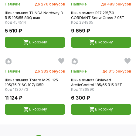
Наличие
до
276
бонусов
Наличие
до
483
бонусов
Шина зимняя TUNGA Nordway 3
Шина зимняя R17 215/50
R15 195/55 89Q шип
CORDIANT Snow Cross 2 95T
Код 454514
Код 284965
5 510 ₽
9 659 ₽
В корзину
В корзину
Наличие
до
333
бонусов
Наличие
до
315
бонусов
Шина зимняя Torero MPS-125
Шина зимняя Gislaved
195/75 R16C 107/105R
ArcticControl 185/65 R15 92T
Код 1130773
Код 1136890
11 124 ₽
6 300 ₽
В корзину
В корзину