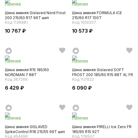
Наличие
Наличие
Шина зимняя Gislaved Nord Frost
Шина зимняя FORMULA ICE
200 215/60 R17 96T шип
215/60 R17 100T
Код 1136881
Код 1059207
10 767 ₽
10 573 ₽
Наличие
Наличие
Шина зимняя R15 185/60
Шина зимняя Gislaved SOFT
NORDMAN 7 88T
FROST 200 185/60 R15 88T XL FR
Код 367266
Код 1131522
6 429 ₽
6 090 ₽
Наличие
Наличие
Шина зимняя GISLAVED
Шина зимняя PIRELLI Ice Zero FR
SpikeControl R18 215/55 99T шип
185/65 R15 92T
Код 454499
Код 1116507