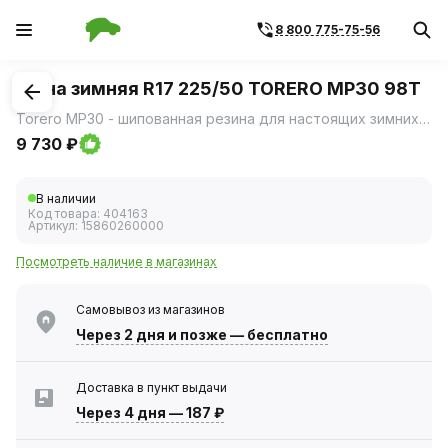
8 800 775-75-56
1
/
3
Шина зимняя R17 225/50 TORERO MP30 98T
Torero MP30 - шипованная резина для настоящих зимних условий: • непревзойденное сцепление и безопасность на льду, • уверенное вождение на снегу, • готовность шины к самым суровым зимним условиям.
9 730 ₽
В наличии
Код товара:
404163
Артикул:
15860260000
Посмотреть наличие в магазинах
Самовывоз из магазинов
Через 2 дня
и позже — бесплатно
Доставка в пункт выдачи
Через 4 дня
—
187 ₽