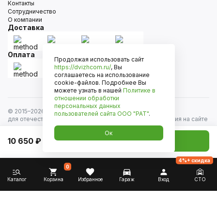
Контакты
Сотрудничество
О компании
Доставка
Оплата
Продолжая использовать сайт
https://dvizhcom.ru/
, Вы
соглашаетесь на использование
cookie-файлов. Подробнее Вы
можете узнать в нашей
Политике в
отношении обработки
персональных данных
© 2015–
2026
Движком — сеть магазинов автозапчастей
пользователей сайта
ООО "РАТ"
.
для отечественных автомобилей и иномарок. Информация на сайте
носит исключительно информационный характер и не является
Ок
публичной офертой, определяемой положениями
10 650 ₽
Добавить в корзину
ст. 437 Гражданского кодекса РФ. Все права защищены.
4%+ скидка
0
Каталог
Корзина
Избранное
Гараж
Вход
СТО