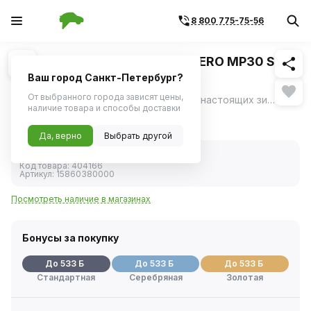
8 800 775-75-56
Похожие
1
/
3
Шина зимняя R17 225/60 TORERO MP30 SUV
103T
Ваш город Санкт-Петербург?
От выбранного города зависят цены,
Torero MP30 - шипованная резина для настоящих зимних условий: • непревзойденное сцепление и безопасность на льду, • уверенное вождение на снегу, • готовность шины к самым суровым зимним условиям.
ещё
наличие товара и способы доставки
10 650 ₽
Да, верно
Выбрать другой
В наличии
Код товара:
404166
Артикул:
15860380000
Посмотреть наличие в магазинах
Бонусы за покупку
До 533 Б
До 533 Б
До 533 Б
Стандартная
Серебряная
Золотая