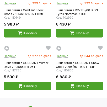
Наличие
до
299
бонусов
Наличие
до
322
бонусов
Шина зимняя Cordiant Snow
Шина зимняя R15 185/60 IKON
Cross 2 185/65 R15 92T шип
Tyres Nordman 7 88T
Код 1110149
Код 402990
5 980 ₽
6 430 ₽
В корзину
В корзину
Наличие
до
277
бонусов
Наличие
до
344
бонусов
Шина зимняя CORDIANT Winter
Шина зимняя CORDIANT Snow
Drive 2 195/65 R15 95T
Cross 2 205/55 R16 94T шип
Код 1117730
Код 1110850
5 530 ₽
6 880 ₽
В корзину
В корзину