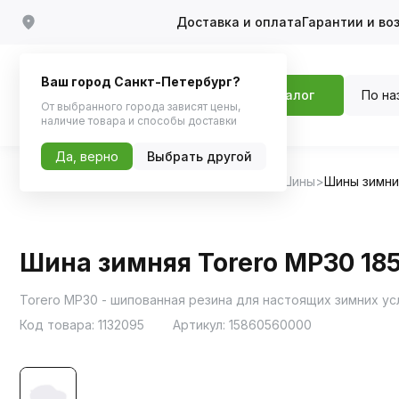
Доставка и оплата
Гарантии и во
Ваш город Санкт-Петербург?
По на
Каталог
От выбранного города зависят цены,
наличие товара и способы доставки
Да, верно
Выбрать другой
Главная
Каталог
Шины, диски, колпаки
Шины
Шины зимн
Шина зимняя Torero MP30 185
Код товара:
1132095
Артикул:
15860560000