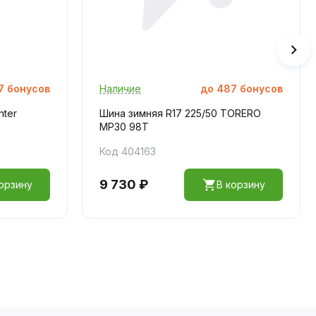
7
бонусов
Наличие
до
487
бонусов
nter
Шина зимняя R17 225/50 TORERO
MP30 98T
Код 404163
9 730 ₽
орзину
В корзину