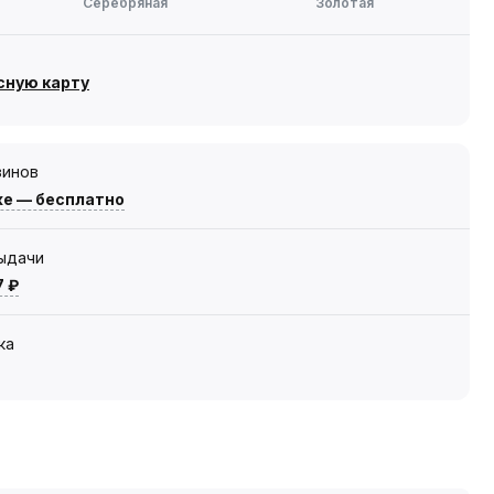
Серебряная
Золотая
сную карту
зинов
же — бесплатно
выдачи
7 ₽
ка