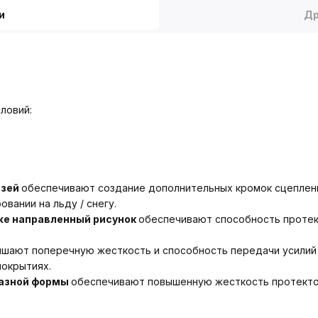
и
Др
ловий:
езей
обеспечивают создание дополнительных кромок сцеплени
вании на льду / снегу.
же направленный рисунок
обеспечивают способность протек
шают поперечную жесткость и способность передачи усилий 
покрытиях.
разной формы
обеспечивают повышенную жесткость протекто