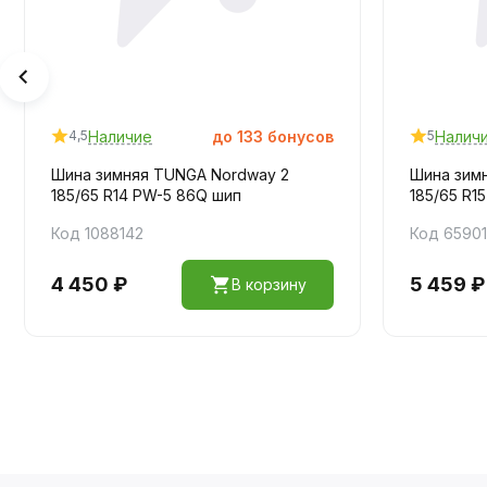
Наличие
до
133
бонусов
Налич
4,5
5
Шина зимняя TUNGA Nordway 2
Шина зим
185/65 R14 PW-5 86Q шип
185/65 R1
Код 1088142
Код 65901
4 450 ₽
5 459 ₽
В корзину