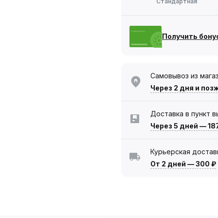
Стандартная
Получить бону
Самовывоз из мага
Через 2 дня
и поз
Доставка в пункт 
Через 5 дней
—
18
Курьерская достав
От 2 дней
—
300 ₽