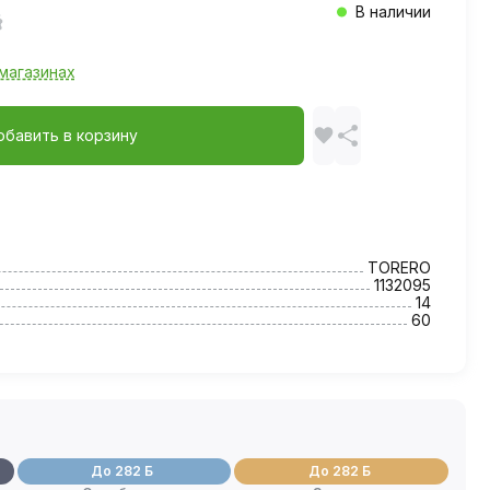
В наличии
магазинах
обавить в корзину
TORERO
1132095
14
60
До 282 Б
До 282 Б