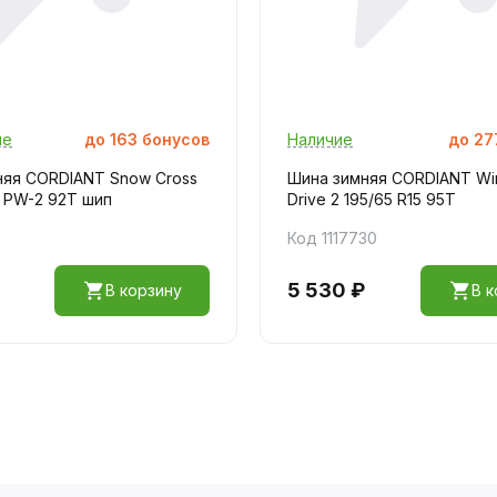
ие
до
163
бонусов
Наличие
до
27
няя CORDIANT Snow Сross
Шина зимняя CORDIANT Wi
5 PW-2 92T шип
Drive 2 195/65 R15 95T
Код 1117730
5 530 ₽
В корзину
В к