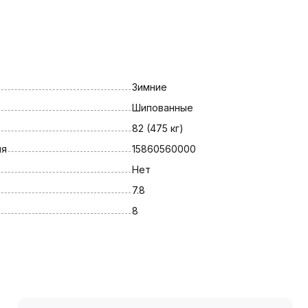
Зимние
Шипованные
82 (475 кг)
ля
15860560000
Нет
7.8
8