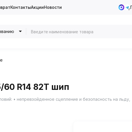
зврат
Контакты
Акции
Новости
званию
ие
/60 R14 82T шип