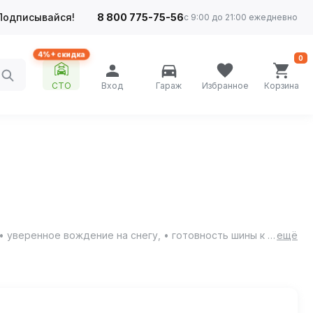
Подписывайся!
8 800 775-75-56
с 9:00 до 21:00 ежедневно
4%+ скидка
0
СТО
Вход
Гараж
Избранное
Корзина
Torero MP30 - шипованная резина для настоящих зимних условий: • непревзойденное сцепление и безопасность на льду, • уверенное вождение на снегу, • готовность шины к самым суровым зимним условиям.
ещё