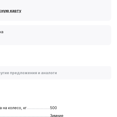
сную карту
ка
угие предложения и аналоги
 на колесо, кг
500
Зимние