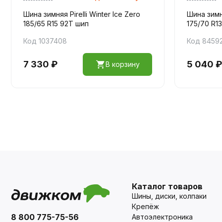
Шина зимняя Pirelli Winter Ice Zero
Шина зимн
185/65 R15 92T шип
175/70 R1
Код 1037408
Код 8459
7 330 ₽
5 040 ₽
В корзину
Каталог товаров
Шины, диски, колпаки
Крепёж
8 800 775-75-56
Автоэлектроника