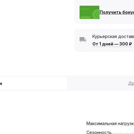
Получить бону
Курьерская достав
От 1 дней
—
300 ₽
и
Др
Максимальная нагрузка
Сезонность