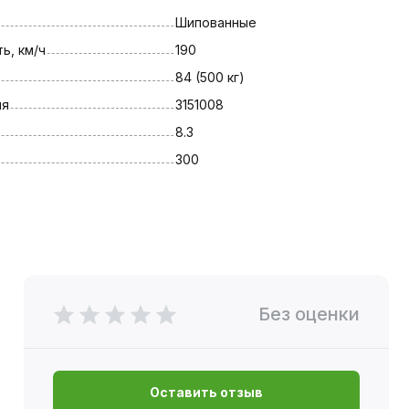
Шипованные
ь, км/ч
190
84 (500 кг)
ля
3151008
8.3
300
Без оценки
Оставить отзыв