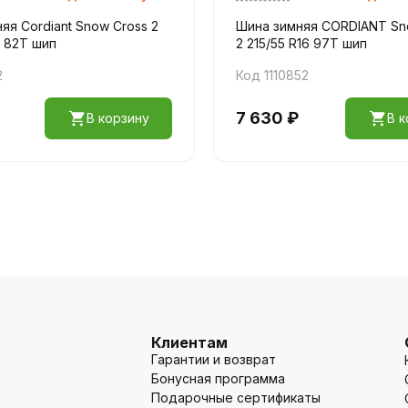
яя Cordiant Snow Cross 2
Шина зимняя CORDIANT Sn
3 82T шип
2 215/55 R16 97T шип
2
Код 1110852
7 630 ₽
В корзину
В к
Клиентам
Гарантии и возврат
Бонусная программа
Подарочные сертификаты