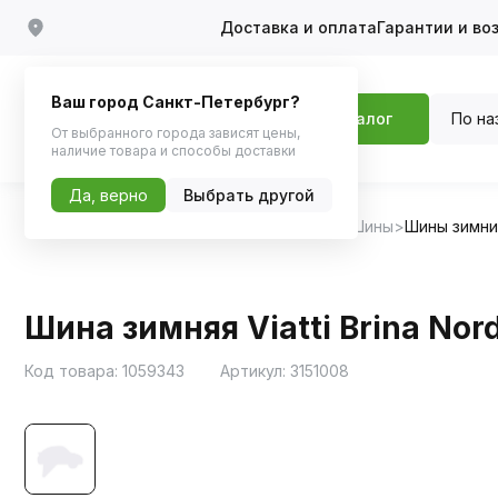
Доставка и оплата
Гарантии и во
Ваш город Санкт-Петербург?
По на
Каталог
От выбранного города зависят цены,
наличие товара и способы доставки
Да, верно
Выбрать другой
Главная
Каталог
Шины, диски, колпаки
Шины
Шины зимн
Шина зимняя Viatti Brina Nord
Код товара:
1059343
Артикул:
3151008