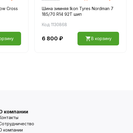
ow Cross
Шина зимняя Ikon Tyres Nordman 7
185/70 R14 92T шип
Код 1130868
6 800 ₽
орзину
В корзину
О компании
Контакты
Сотрудничество
О компании