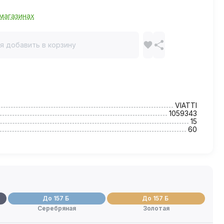
магазинах
я добавить в корзину
VIATTI
1059343
15
60
До 157 Б
До 157 Б
Серебряная
Золотая