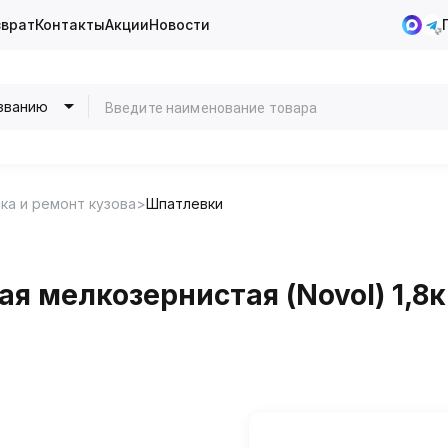
зврат
Контакты
Акции
Новости
званию
ка и ремонт кузова
Шпатлевки
я мелкозернистая (Novol) 1,8к