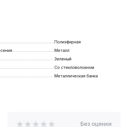
Полиэфирная
есения
Металл
Зеленый
Со стекловолокном
Металлическая банка
Без оценки