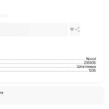
Novol
235935
Шпатлевка
1235
ка