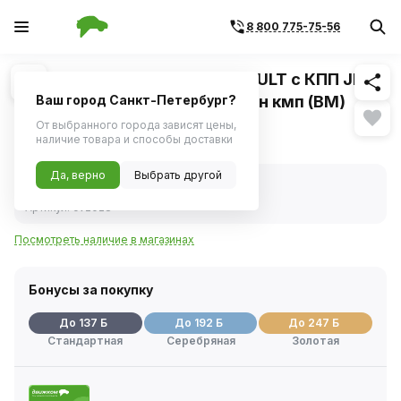
8 800 775-75-56
Похожие
1
/
2
ШРУС ВАЗ LADA Largus, RENAULT с КПП JR5,
NISSAN наружн. 22/23шл. полн кмп (BM)
Ваш город Санкт-Петербург?
От выбранного города зависят цены,
2 737 ₽
наличие товара и способы доставки
Да, верно
Выбрать другой
В наличии
Код товара:
241172
Артикул:
cv2028
Посмотреть наличие в магазинах
Бонусы за покупку
До 137 Б
До 192 Б
До 247 Б
Стандартная
Серебряная
Золотая