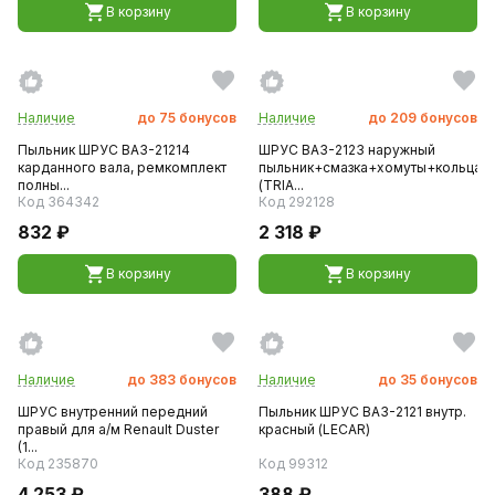
В корзину
В корзину
Наличие
до
75
бонусов
Наличие
до
209
бонусов
Пыльник ШРУС ВАЗ-21214
ШРУС ВАЗ-2123 наружный
карданного вала, ремкомплект
пыльник+смазка+хомуты+кольца
полны...
(TRIA...
Код 364342
Код 292128
832 ₽
2 318 ₽
В корзину
В корзину
Наличие
до
383
бонусов
Наличие
до
35
бонусов
ШРУС внутренний передний
Пыльник ШРУС ВАЗ-2121 внутр.
правый для а/м Renault Duster
красный (LECAR)
(1...
Код 235870
Код 99312
4 253 ₽
388 ₽