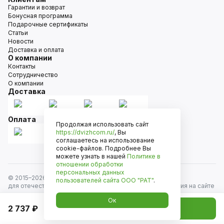
Гарантии и возврат
Бонусная программа
Подарочные сертификаты
Статьи
Новости
Доставка и оплата
О компании
Контакты
Сотрудничество
О компании
Доставка
Оплата
Продолжая использовать сайт
https://dvizhcom.ru/
, Вы
соглашаетесь на использование
cookie-файлов. Подробнее Вы
можете узнать в нашей
Политике в
отношении обработки
персональных данных
© 2015–
2026
Движком — сеть магазинов автозапчастей
пользователей сайта
ООО "РАТ"
.
для отечественных автомобилей и иномарок. Информация на сайте
носит исключительно информационный характер и не является
Ок
публичной офертой, определяемой положениями
2 737 ₽
Добавить в корзину
ст. 437 Гражданского кодекса РФ. Все права защищены.