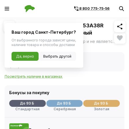
8 800 775-75-56
Похожие
1
/
1
Штампованные диски TREBL 53A38R
5.5x14/4x100 D54.1 ET38 Черный
Ваш город Санкт-Петербург?
От выбранного города зависят цены,
Фото носит ознакомительный характер и не является определяющим фактором.
ещё
наличие товара и способы доставки
Нет в наличии
Да, верно
Выбрать другой
Нет в наличии
Код товара:
1114413
Артикул:
9284706
Посмотреть наличие в магазинах
Бонусы за покупку
До 93 Б
До 93 Б
До 93 Б
Стандартная
Серебряная
Золотая