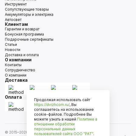
Инструмент
Сопутствующие товары
Аккумуляторы и электрика
Автосвет
Клиентам
Гарантии и возврат
Бонусная программа
Подарочные сертификаты
Статьи
Новости
Доставка и оплата
О компании
Контакты
Сотрудничество
О компании
Доставка
Оплата
Продолжая использовать сайт
https://dvizhcom.ru/
, Вы
соглашаетесь на использование
cookie-файлов. Подробнее Вы
можете узнать в нашей
Политике в
отношении обработки
персональных данных
© 2015–
2026
Движком — сеть магазинов автозапчастей
пользователей сайта
ООО "РАТ"
.