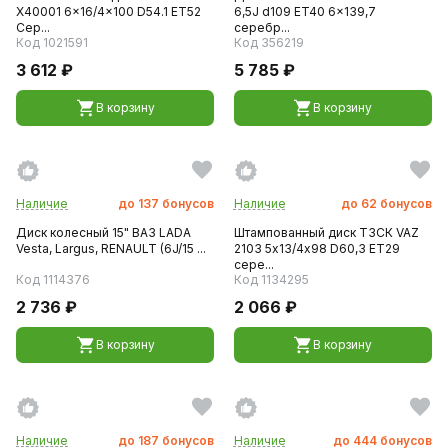
X40001 6x16/4x100 D54.1 ET52
6,5J d109 ET40 6x139,7
Сер...
серебр...
Код 1021591
Код 356219
3 612 ₽
5 785 ₽
В корзину
В корзину
Наличие
до
137
бонусов
Наличие
до
62
бонусов
Диск колесный 15" ВАЗ LADA
Штампованный диск ТЗСК VAZ
Vesta, Largus, RENAULT (6J/15 ...
2103 5х13/4х98 D60,3 ET29
сере...
Код 1114376
Код 1134295
2 736 ₽
2 066 ₽
В корзину
В корзину
Наличие
до
187
бонусов
Наличие
до
444
бонусов