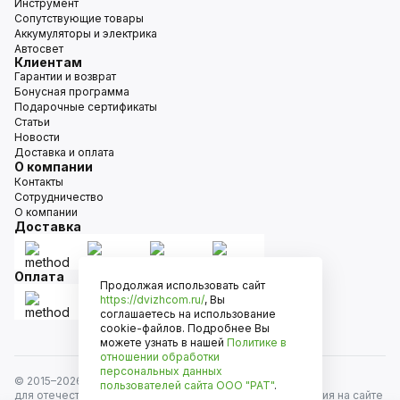
Инструмент
Сопутствующие товары
Аккумуляторы и электрика
Автосвет
Клиентам
Гарантии и возврат
Бонусная программа
Подарочные сертификаты
Статьи
Новости
Доставка и оплата
О компании
Контакты
Сотрудничество
О компании
Доставка
Оплата
Продолжая использовать сайт
https://dvizhcom.ru/
, Вы
соглашаетесь на использование
cookie-файлов. Подробнее Вы
можете узнать в нашей
Политике в
отношении обработки
персональных данных
© 2015–
2026
Движком — сеть магазинов автозапчастей
пользователей сайта
ООО "РАТ"
.
для отечественных автомобилей и иномарок. Информация на сайте