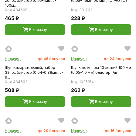
20пр., блистер (0,05-1мм, L-
(0,05-1 мм) 100 мм (TOPAUTO)
100м...
Код 434660
Код 391202
465 ₽
228 ₽
В корзину
В корзину
Наличие
до
46
бонусов
Наличие
до
24
бонусов
Щуп измерительный, набор
Щупы комплект 13 лезвий 100 мм
32пр., блистер (0,04-0,88мм, L-
(0,05-1,0 мм) блистер (Авт...
9...
Код 434662
Код 1035154
508 ₽
262 ₽
В корзину
В корзину
Наличие
до
20
бонусов
Наличие
до
16
бонусов