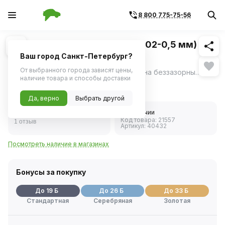
8 800 775-75-56
Похожие
1
/
1
Щупы регулировочные №2 (0,02-0,5 мм) 70
мм (АвтоДело) 40432
Ваш город Санкт-Петербург?
От выбранного города зависят цены,
Щупы изготовлены методом вырубки на беззазорных штампах из калиброванного листового стального проката.
ещё
наличие товара и способы доставки
364 ₽
Да, верно
Выбрать другой
5.0
В наличии
Код товара:
21557
1 отзыв
Артикул:
40432
Посмотреть наличие в магазинах
Бонусы за покупку
До 19 Б
До 26 Б
До 33 Б
Стандартная
Серебряная
Золотая