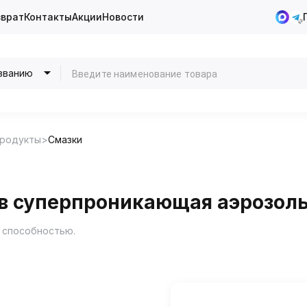
зврат
Контакты
Акции
Новости
званию
продукты
Смазки
ов суперпроникающая аэрозоль
 способностью.