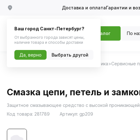
Доставка и оплата
Гарантии и во
Ваш город Санкт-Петербург?
По на
Каталог
От выбранного города зависят цены,
наличие товара и способы доставки
Да, верно
Выбрать другой
Главная
Каталог
Автохимия, Автокосметика
Сервисные 
Смазка цепи, петель и замк
Защитное смазывающее средство с высокой проникающей
Код товара:
281789
Артикул:
gp209