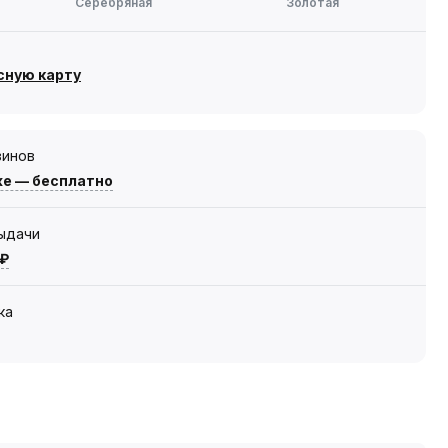
Серебряная
Золотая
сную карту
зинов
же — бесплатно
выдачи
 ₽
ка