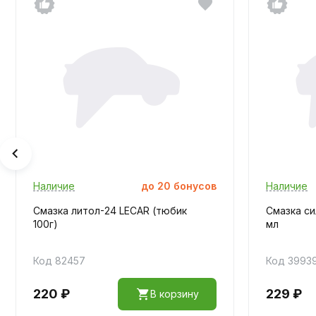
Наличие
до
20
бонусов
Наличие
Смазка литол-24 LECAR (тюбик
Смазка сил
100г)
мл
Код 82457
Код 3993
220 ₽
229 ₽
В корзину