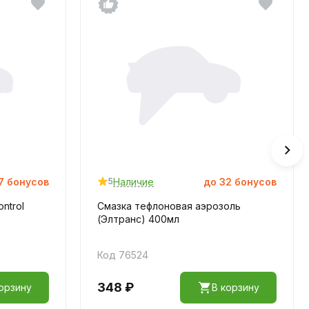
7
бонусов
Наличие
до
32
бонусов
5
ntrol
Смазка тефлоновая аэрозоль
(Элтранс) 400мл
Код 76524
348 ₽
орзину
В корзину