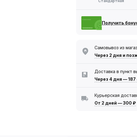
Стандартная
Получить бону
Самовывоз из мага
Через 2 дня
и поз
Доставка в пункт 
Через 4 дня
—
187
Курьерская достав
От 2 дней
—
300 ₽