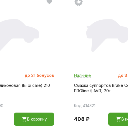
до
21
бонусов
Наличие
до
3
иконовая (Bi bi care) 210
Смазка суппортов Brake Co
PROline (LAVR) 20г
90
Код 414321
408 ₽
В корзину
В к