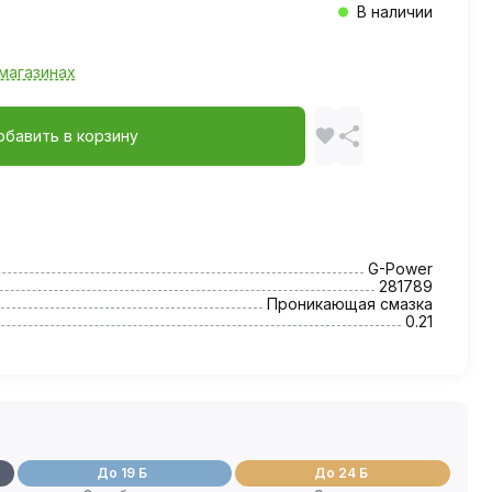
В наличии
магазинах
обавить в корзину
G-Power
281789
Проникающая смазка
0.21
До 19 Б
До 24 Б